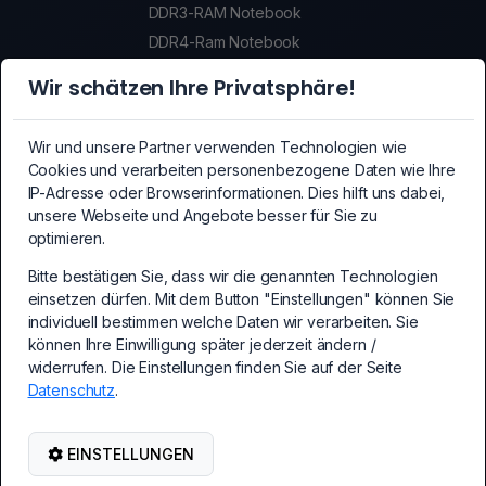
DDR3-RAM Notebook
DDR4-Ram Notebook
DDR5-Ram Notebook
Wir schätzen Ihre Privatsphäre!
SSDs
SSDs
Wir und unsere Partner verwenden Technologien wie
Crypto-Mining Equipment
Cookies und verarbeiten personenbezogene Daten wie Ihre
Crypto-Mining Equipment
IP-Adresse oder Browserinformationen. Dies hilft uns dabei,
unsere Webseite und Angebote besser für Sie zu
Mainboards
optimieren.
Mainboards
Bitte bestätigen Sie, dass wir die genannten Technologien
PCI-Express Erweiterungskarten
einsetzen dürfen. Mit dem Button "Einstellungen" können Sie
PC Erweiterungskarten
individuell bestimmen welche Daten wir verarbeiten. Sie
Kabel und Adapter
können Ihre Einwilligung später jederzeit ändern /
Kabel und Adapter
widerrufen. Die Einstellungen finden Sie auf der Seite
Datenschutz
.
PC-Netzteile
PC-Netzteile
Netzwerk-/WLAN Zubehör
EINSTELLUNGEN
Netzwerk-/WLAN Zubehör