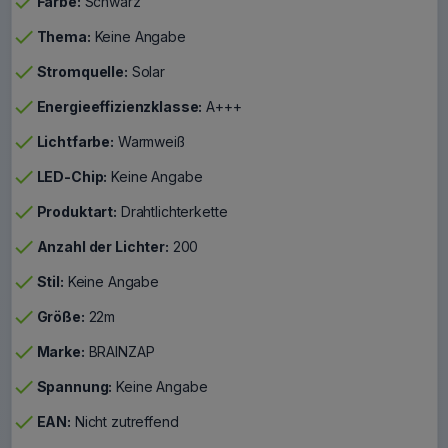
check
Farbe:
Schwarz
check
Thema:
Keine Angabe
check
Stromquelle:
Solar
check
Energieeffizienzklasse:
A+++
check
Lichtfarbe:
Warmweiß
check
LED-Chip:
Keine Angabe
check
Produktart:
Drahtlichterkette
check
Anzahl der Lichter:
200
check
Stil:
Keine Angabe
check
Größe:
22m
check
Marke:
BRAINZAP
check
Spannung:
Keine Angabe
check
EAN:
Nicht zutreffend