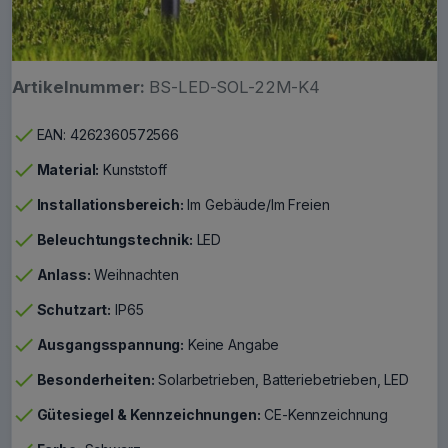
Artikelnummer:
BS-LED-SOL-22M-K4
check
EAN: 4262360572566
check
Material:
Kunststoff
check
Installationsbereich:
Im Gebäude/Im Freien
check
Beleuchtungstechnik:
LED
check
Anlass:
Weihnachten
check
Schutzart:
IP65
check
Ausgangsspannung:
Keine Angabe
check
Besonderheiten:
Solarbetrieben, Batteriebetrieben, LED
check
Gütesiegel & Kennzeichnungen:
CE-Kennzeichnung