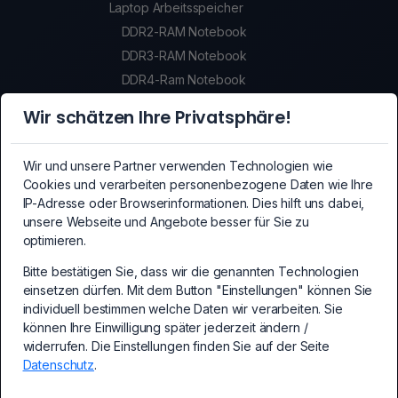
Laptop Arbeitsspeicher
DDR2-RAM Notebook
DDR3-RAM Notebook
DDR4-Ram Notebook
DDR5-Ram Notebook
Wir schätzen Ihre Privatsphäre!
SSDs
SSDs
Wir und unsere Partner verwenden Technologien wie
Crypto-Mining Equipment
Cookies und verarbeiten personenbezogene Daten wie Ihre
Crypto-Mining Equipment
IP-Adresse oder Browserinformationen. Dies hilft uns dabei,
unsere Webseite und Angebote besser für Sie zu
Mainboards
optimieren.
Mainboards
PCI-Express Erweiterungskarten
Bitte bestätigen Sie, dass wir die genannten Technologien
einsetzen dürfen. Mit dem Button "Einstellungen" können Sie
PC Erweiterungskarten
individuell bestimmen welche Daten wir verarbeiten. Sie
Kabel und Adapter
können Ihre Einwilligung später jederzeit ändern /
Kabel und Adapter
widerrufen. Die Einstellungen finden Sie auf der Seite
Datenschutz
.
PC-Netzteile
PC-Netzteile