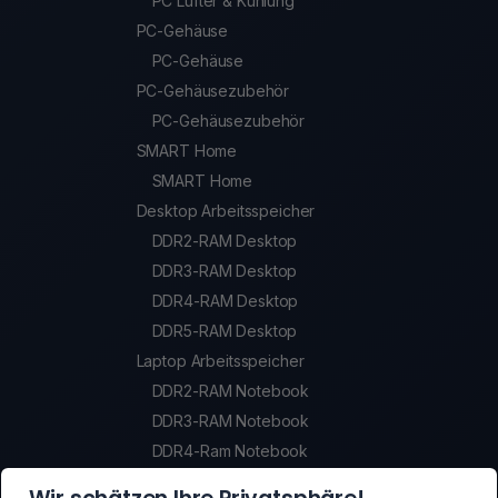
PC Lüfter & Kühlung
PC-Gehäuse
PC-Gehäuse
PC-Gehäusezubehör
PC-Gehäusezubehör
SMART Home
SMART Home
Desktop Arbeitsspeicher
DDR2-RAM Desktop
DDR3-RAM Desktop
DDR4-RAM Desktop
DDR5-RAM Desktop
Laptop Arbeitsspeicher
DDR2-RAM Notebook
DDR3-RAM Notebook
DDR4-Ram Notebook
DDR5-Ram Notebook