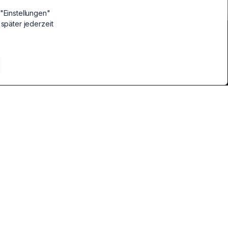
"Einstellungen"
 später jederzeit
Kategorien
Desktop CPUs
CPUs
Heizungen & Zubehör
Heizungen & Zubehör
Komplett PCs
Komplett-PCs
LED-Bänder
LED-Bänder
PC Lüfter & Kühlung
PC Lüfter & Kühlung
PC-Gehäuse
PC-Gehäuse
PC-Gehäusezubehör