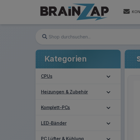
KON
Kategorien
expand_more
CPUs
expand_more
Heizungen & Zubehör
expand_more
Komplett-PCs
expand_more
LED-Bänder
expand_more
PC Lüfter & Kühlung