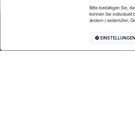
Bitte bestätigen Sie, d
können Sie individuell 
ändern / widerrufen. Di
Service & Kontakt
Hilf
Kontakt, Rückgabe & Reklamation
Anleitu
EINSTELLUNGE
BRAINZAP auf eBay
Lieferu
Garant
Kauf widerrufen