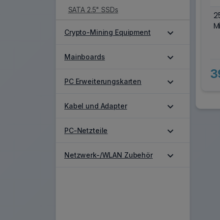
SATA 2.5" SSDs
2
M
expand_more
Crypto-Mining Equipment
expand_more
Mainboards
3
expand_more
PC Erweiterungskarten
expand_more
Kabel und Adapter
expand_more
PC-Netzteile
expand_more
Netzwerk-/WLAN Zubehör