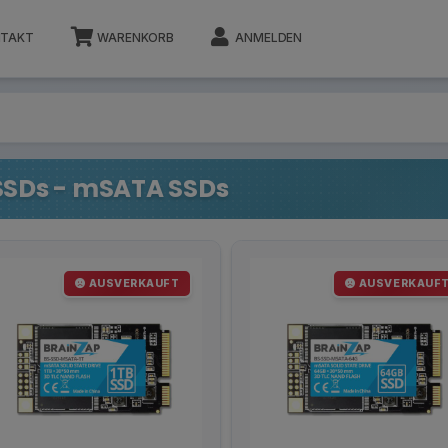
TAKT
WARENKORB
ANMELDEN
SSDs - mSATA SSDs
AUSVERKAUFT
AUSVERKAUF