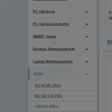
expand_more
PC-Gehäuse
1
G
expand_more
PC-Gehäusezubehör
expand_more
SMART Home
8
expand_more
Desktop Arbeitsspeicher
expand_more
Laptop Arbeitsspeicher
expand_more
SSDs
M.2 NVME SSDs
M.2 SATA III SSDs
mSATA SSDs