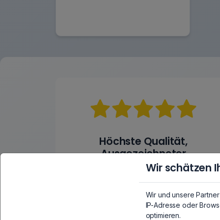
Höchste Qualität,
Ausgezeichneter
Kundenservice
Wir schätzen I
99,7%
positive Bewertung auf
eBay
Wir und unsere Partne
IP-Adresse oder Browse
optimieren.