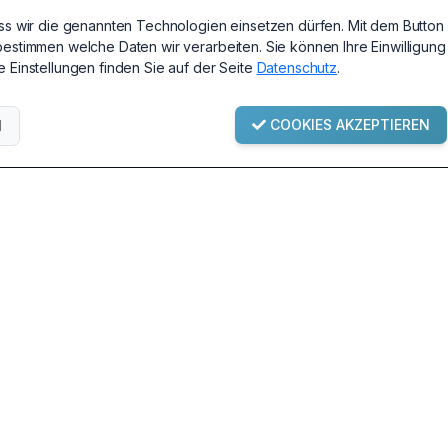
ass wir die genannten Technologien einsetzen dürfen. Mit dem Button 
bestimmen welche Daten wir verarbeiten. Sie können Ihre Einwilligung
e Einstellungen finden Sie auf der Seite
Datenschutz
.
e & FAQ
Informationen
ngen / Handbücher
Impressum
COOKIES AKZEPTIEREN
N
ng & Versandkosten
AGB
iebedingungen
Widerrufsbelehrung
Datenschutz