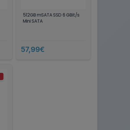
512GB mSATA SSD 6 GBit/s
Mini SATA
57,99€
T