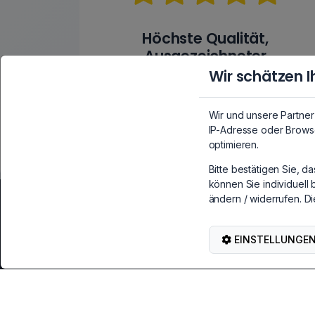
Höchste Qualität,
Ausgezeichneter
Kundenservice
Wir schätzen I
99,7%
positive Bewertung auf
eBay
Wir und unsere Partne
IP-Adresse oder Browse
optimieren.
Bitte bestätigen Sie, d
können Sie individuell 
ändern / widerrufen. Di
Service & Kontakt
Hilf
Kontakt, Rückgabe & Reklamation
Anleitu
EINSTELLUNGE
BRAINZAP auf eBay
Lieferu
Garant
Kauf widerrufen