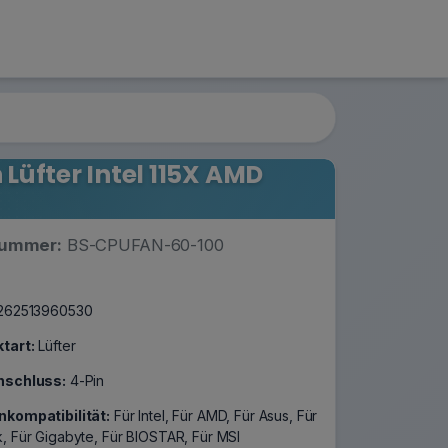
Lüfter Intel 115X AMD
nummer:
BS-CPUFAN-60-100
4262513960530
tart:
Lüfter
nschluss:
4-Pin
kompatibilität:
Für Intel, Für AMD, Für Asus, Für
, Für Gigabyte, Für BIOSTAR, Für MSI