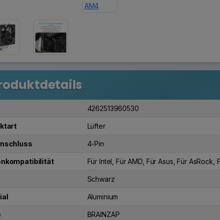
roduktdetails
4262513960530
ktart
Lüfter
nschluss
4-Pin
nkompatibilität
Für Intel, Für AMD, Für Asus, Für AsRock,
Schwarz
ial
Aluminium
e
BRAINZAP