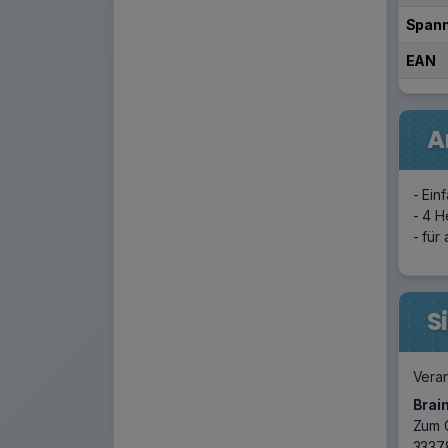
Span
EAN
A
- Ein
- 4 H
- für
S
Veran
Brai
Zum 
3337