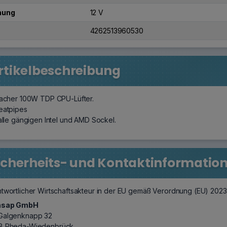
nung
12 V
4262513960530
rtikelbeschreibung
facher 100W TDP CPU-Lüfter.
eatpipes
 alle gängigen Intel und AMD Sockel.
icherheits- und Kontaktinformatio
twortlicher Wirtschaftsakteur in der EU gemäß Verordnung (EU) 202
nsap GmbH
Galgenknapp 32
8 Rheda-Wiedenbrück