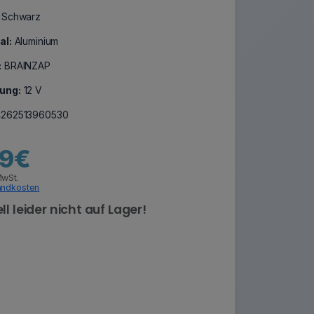
Schwarz
al:
Aluminium
:
BRAINZAP
ung:
12 V
262513960530
99€
MwSt.
andkosten
ll leider nicht auf Lager!