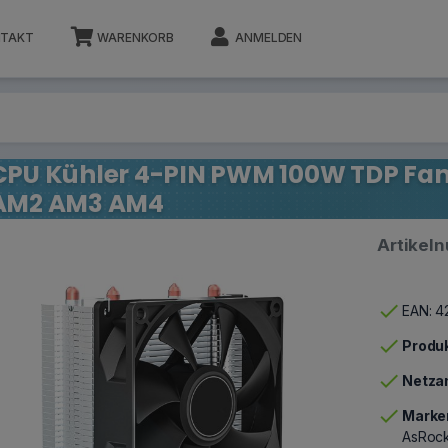
TAKT
WARENKORB
ANMELDEN
CPU Kühler 4-PIN PWM 100W TDP Fan 
AM2 AM3 AM4
Artikel
check
EAN: 
check
Produk
check
Netza
check
Marken
AsRock