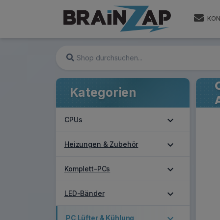
KON
Kategorien
expand_more
CPUs
expand_more
Heizungen & Zubehör
expand_more
Komplett-PCs
expand_more
LED-Bänder
expand_more
PC Lüfter & Kühlung