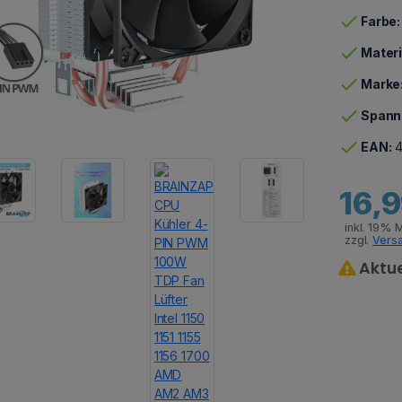
check
Farbe:
check
Materi
check
Marke
check
Spann
check
EAN:
4
16,
inkl. 19% 
zzgl.
Vers
Aktue