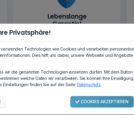
Lebenslange
Garantie!
hre Privatsphäre!
Auf alle Speichermodule!
Garantiebedingungen
r verwenden Technologien wie Cookies und verarbeiten personenbe
rinformationen. Dies hilft uns dabei, unsere Webseite und Angebote 
ass wir die genannten Technologien einsetzen dürfen. Mit dem Button 
bestimmen welche Daten wir verarbeiten. Sie können Ihre Einwilligung
e Einstellungen finden Sie auf der Seite
Datenschutz
.
e & FAQ
Informationen
ngen / Handbücher
Impressum
COOKIES AKZEPTIEREN
N
ng & Versandkosten
AGB
iebedingungen
Widerrufsbelehrung
Datenschutz