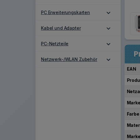
expand_more
PC Erweiterungskarten
expand_more
Kabel und Adapter
expand_more
PC-Netzteile
P
expand_more
Netzwerk-/WLAN Zubehör
EAN
Produ
Netza
Marke
Farbe
Mater
Mark