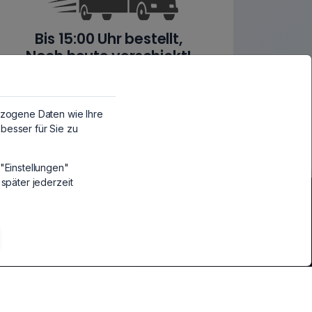
Bis 15:00 Uhr bestellt,
Noch heute verschickt!
Mo-Fr bei Zahlung bis 15:00 Uhr
zogene Daten wie Ihre
besser für Sie zu
"Einstellungen"
 später jederzeit
Kategorien
Desktop CPUs
CPUs
Heizungen & Zubehör
Heizungen & Zubehör
Komplett PCs