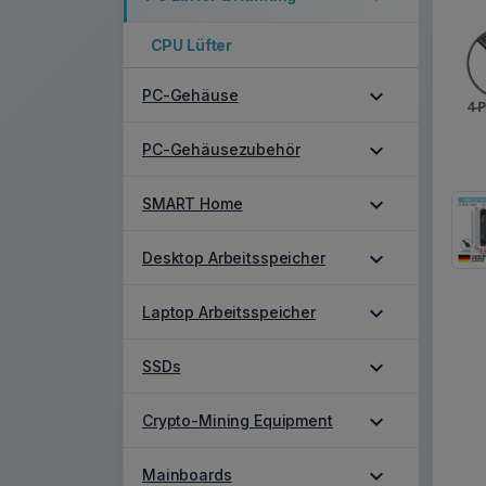
CPU Lüfter
expand_more
PC-Gehäuse
expand_more
PC-Gehäusezubehör
expand_more
SMART Home
expand_more
Desktop Arbeitsspeicher
expand_more
Laptop Arbeitsspeicher
expand_more
SSDs
expand_more
Crypto-Mining Equipment
expand_more
Mainboards