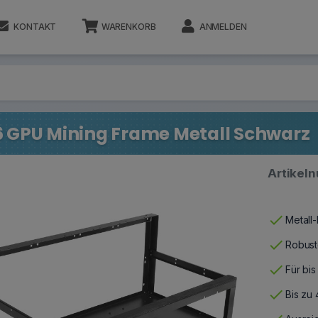
KONTAKT
WARENKORB
ANMELDEN
6 GPU Mining Frame Metall Schwarz
Artikel
check
Metall
check
Robust
check
Für bi
check
Bis zu