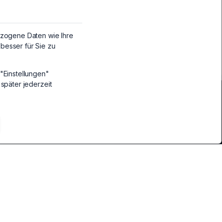
Mo-Fr bei Zahlung bis 15:00 Uhr
zogene Daten wie Ihre
besser für Sie zu
"Einstellungen"
 später jederzeit
Kategorien
Desktop CPUs
CPUs
Heizungen & Zubehör
Heizungen & Zubehör
Komplett PCs
Komplett-PCs
LED-Bänder
LED-Bänder