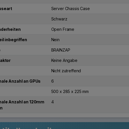
seart
Server Chassis Case
Schwarz
derheiten
Open Frame
il inbegriffen
Nein
e
BRAINZAP
aktor
Keine Angabe
Nicht zutreffend
ale Anzahl an GPUs
6
500 x 285 x 225 mm
ale Anzahl an 120mm
4
rn