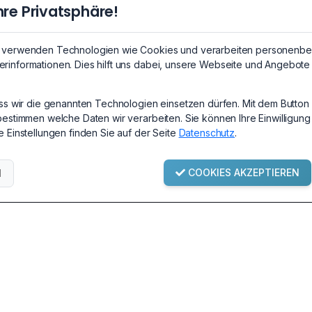
hre Privatsphäre!
Auf alle Speichermodule!
Garantiebedingungen
r verwenden Technologien wie Cookies und verarbeiten personenbe
rinformationen. Dies hilft uns dabei, unsere Webseite und Angebote 
ass wir die genannten Technologien einsetzen dürfen. Mit dem Button 
bestimmen welche Daten wir verarbeiten. Sie können Ihre Einwilligung
e Einstellungen finden Sie auf der Seite
Datenschutz
.
e & FAQ
Informationen
ngen / Handbücher
Impressum
COOKIES AKZEPTIEREN
N
ng & Versandkosten
AGB
iebedingungen
Widerrufsbelehrung
Datenschutz