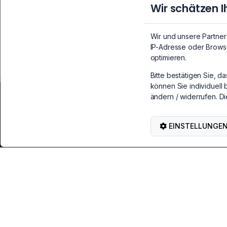
Kundenservice
Wir schätzen I
99,7%
positive Bewertung auf
eBay
Wir und unsere Partne
IP-Adresse oder Browse
optimieren.
Bitte bestätigen Sie, d
können Sie individuell 
ändern / widerrufen. Di
Service & Kontakt
Hilf
Kontakt, Rückgabe & Reklamation
Anleitu
EINSTELLUNGE
BRAINZAP auf eBay
Lieferu
Garant
Kauf widerrufen