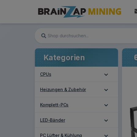
Kategorien
expand_more
CPUs
expand_more
Heizungen & Zubehör
expand_more
Komplett-PCs
expand_more
LED-Bänder
expand_more
PC Lüfter & Kühlung