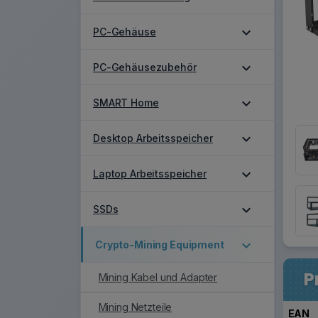
expand_more
PC-Gehäuse
expand_more
PC-Gehäusezubehör
expand_more
SMART Home
expand_more
Desktop Arbeitsspeicher
expand_more
Laptop Arbeitsspeicher
expand_more
SSDs
expand_more
Crypto-Mining Equipment
P
Mining Kabel und Adapter
Mining Netzteile
EAN