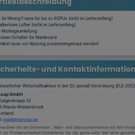
rtikelbeschreibung
Air Mining Frame für bis zu 6GPUs (nicht im Lieferumfang)
tallierbare Lüfter (nicht im Lieferumfang)
e
Montageanleitung
 Power-Schalter für Mainboard
Artikel muss vor Nutzung zusammengebaut werden!
icherheits- und Kontaktinformatio
twortlicher Wirtschaftsakteur in der EU gemäß Verordnung (EU) 202
nsap GmbH
Galgenknapp 32
8 Rheda-Wiedenbrück
schland
l:
mail@brainzap.de
 beachten Sie die Sicherheits-, Warn- und Gebrauchshinweise auf dem Produ
n zur Produktsicherheit kontaktieren Sie uns gerne unter den oben genann