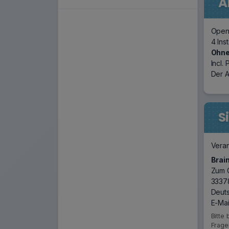
A
Open 
4 Ins
Ohn
Incl.
Der 
S
Veran
Brai
Zum 
3337
Deut
E-Mai
Bitte
Frage