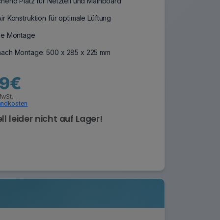
chend Platz für Netzteil und Mainboard
r Konstruktion für optimale Lüftung
he Montage
ach Montage: 500 x 285 x 225 mm
99€
MwSt.
andkosten
ll leider nicht auf Lager!