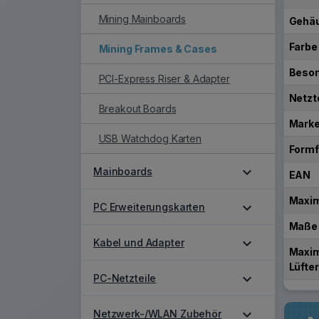
Mining Mainboards
Gehäu
Farbe
Mining Frames & Cases
Beson
PCI-Express Riser & Adapter
Netzte
Breakout Boards
Mark
USB Watchdog Karten
Formf
expand_more
Mainboards
EAN
Maxim
expand_more
PC Erweiterungskarten
Maße
expand_more
Kabel und Adapter
Maxim
Lüfte
expand_more
PC-Netzteile
expand_more
Netzwerk-/WLAN Zubehör