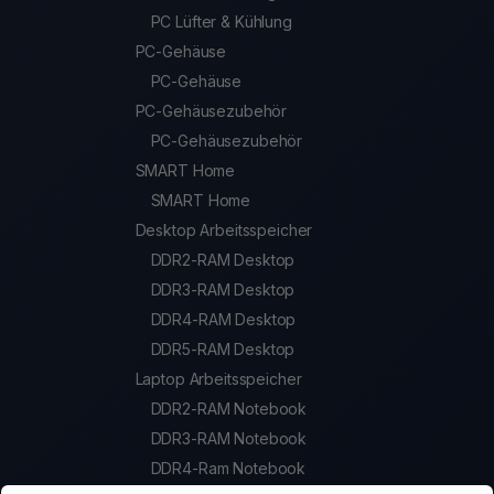
PC Lüfter & Kühlung
PC-Gehäuse
PC-Gehäuse
PC-Gehäusezubehör
PC-Gehäusezubehör
SMART Home
SMART Home
Desktop Arbeitsspeicher
DDR2-RAM Desktop
DDR3-RAM Desktop
DDR4-RAM Desktop
DDR5-RAM Desktop
Laptop Arbeitsspeicher
DDR2-RAM Notebook
DDR3-RAM Notebook
DDR4-Ram Notebook