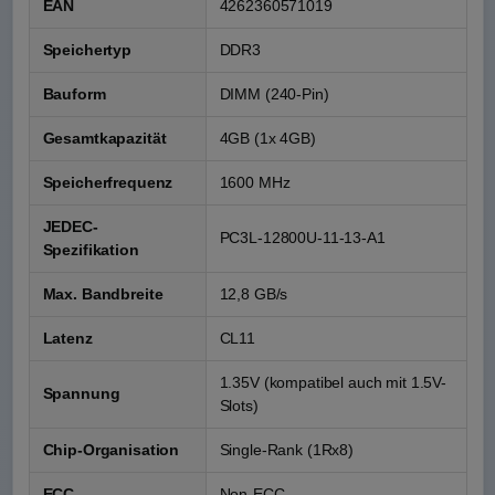
EAN
4262360571019
Speichertyp
DDR3
Bauform
DIMM (240-Pin)
Gesamtkapazität
4GB (1x 4GB)
Speicherfrequenz
1600 MHz
JEDEC-
PC3L-12800U-11-13-A1
Spezifikation
Max. Bandbreite
12,8 GB/s
Latenz
CL11
1.35V (kompatibel auch mit 1.5V-
Spannung
Slots)
Chip-Organisation
Single-Rank (1Rx8)
ECC
Non-ECC