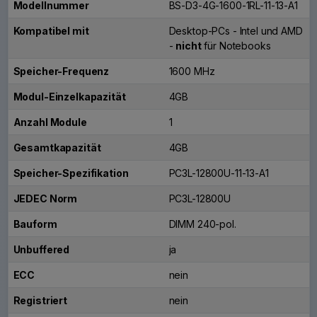
Modellnummer
BS-D3-4G-1600-1RL-11-13-A1
Kompatibel mit
Desktop-PCs - Intel und AMD
-
nicht
für Notebooks
Speicher-Frequenz
1600 MHz
Modul-Einzelkapazität
4GB
Anzahl Module
1
Gesamtkapazität
4GB
Speicher-Spezifikation
PC3L-12800U-11-13-A1
JEDEC Norm
PC3L-12800U
Bauform
DIMM 240-pol.
Unbuffered
ja
ECC
nein
Registriert
nein