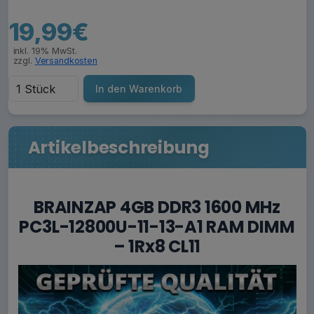
19,99€
inkl. 19% MwSt.
zzgl.
Versandkosten
In den Warenkorb
Artikelbeschreibung
BRAINZAP 4GB DDR3 1600 MHz
PC3L-12800U-11-13-A1 RAM DIMM
– 1Rx8 CL11