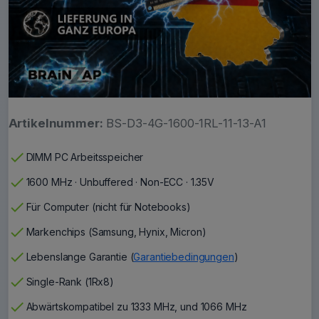
Artikelnummer:
BS-D3-4G-1600-1RL-11-13-A1
check
DIMM PC Arbeitsspeicher
check
1600 MHz · Unbuffered · Non-ECC · 1.35V
check
Für Computer (nicht für Notebooks)
check
Markenchips (Samsung, Hynix, Micron)
check
Lebenslange Garantie (
Garantiebedingungen
)
check
Single-Rank (1Rx8)
check
Abwärtskompatibel zu 1333 MHz, und 1066 MHz