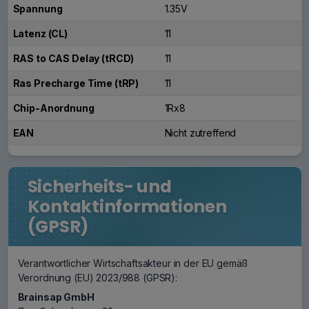
Spannung
1.35V
Latenz (CL)
11
RAS to CAS Delay (tRCD)
11
Ras Precharge Time (tRP)
11
Chip-Anordnung
1Rx8
EAN
Nicht zutreffend
Sicherheits- und
Kontaktinformationen
(GPSR)
Verantwortlicher Wirtschaftsakteur in der EU gemäß
Verordnung (EU) 2023/988 (GPSR):
Brainsap GmbH