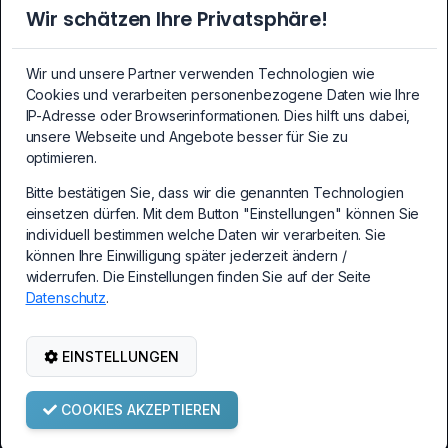
DDR5-Ram Notebook
Wir schätzen Ihre Privatsphäre!
SSDs
SSDs
Wir und unsere Partner verwenden Technologien wie
Crypto-Mining Equipment
Cookies und verarbeiten personenbezogene Daten wie Ihre
Crypto-Mining Equipment
IP-Adresse oder Browserinformationen. Dies hilft uns dabei,
unsere Webseite und Angebote besser für Sie zu
Mainboards
optimieren.
Mainboards
Bitte bestätigen Sie, dass wir die genannten Technologien
PCI-Express Erweiterungskarten
einsetzen dürfen. Mit dem Button "Einstellungen" können Sie
PC Erweiterungskarten
individuell bestimmen welche Daten wir verarbeiten. Sie
Kabel und Adapter
können Ihre Einwilligung später jederzeit ändern /
Kabel und Adapter
widerrufen. Die Einstellungen finden Sie auf der Seite
Datenschutz
.
PC-Netzteile
PC-Netzteile
Netzwerk-/WLAN Zubehör
EINSTELLUNGEN
Netzwerk-/WLAN Zubehör
COOKIES AKZEPTIEREN
© Copyright Brainsap GmbH 2002-2026. Alle Rechte vorbehalten.