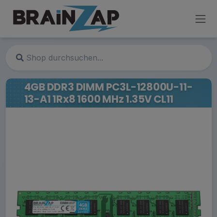
4GB DDR3 DIMM PC3L-12800U-11-
13-A1 1Rx8 1600 MHz 1.35V CL11