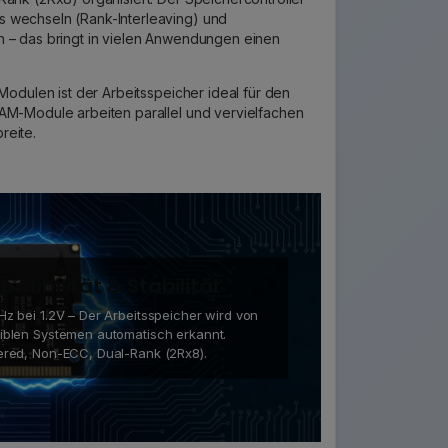
 wechseln (Rank-Interleaving) und
n – das bringt in vielen Anwendungen einen
 Modulen ist der Arbeitsspeicher ideal für den
AM-Module arbeiten parallel und vervielfachen
reite.
atibilität & Stabilität
z bei 1.2V – Der Arbeitsspeicher wird von
iblen Systemen automatisch erkannt.
ered, Non-ECC, Dual-Rank (2Rx8).