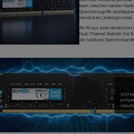
kann zwischen beiden Ranks
Speicherzugriffe überlappe
messbaren Leistungsvorteil.
Als Kit aus zwei identischen
Dual-Channel-Betrieb: Die R
die nutzbare Speicherbandb
Komp
2133 MH
kompat
Unbuff