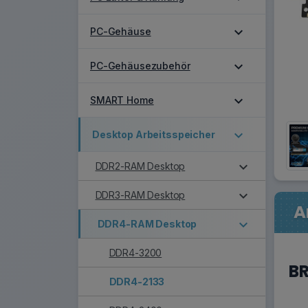
expand_more
PC-Gehäuse
expand_more
PC-Gehäusezubehör
expand_more
SMART Home
expand_more
Desktop Arbeitsspeicher
expand_more
DDR2-RAM Desktop
expand_more
DDR3-RAM Desktop
A
expand_more
DDR4-RAM Desktop
DDR4-3200
BR
DDR4-2133