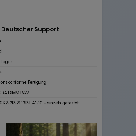
 Deutscher Support
n
d
 Lager
a
ionskonforme Fertigung
DDR4 DIMM RAM
GK2-2R-2133P-UA1-10 – einzeln getestet