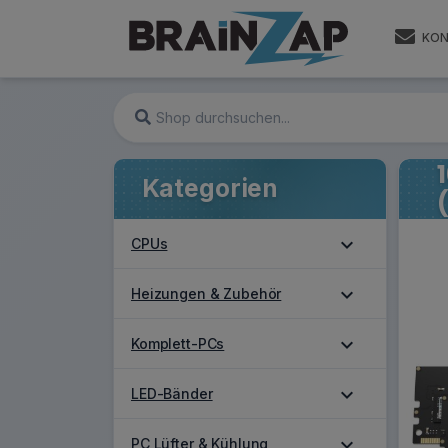
KON
Kategorien
expand_more
CPUs
expand_more
Heizungen & Zubehör
expand_more
Komplett-PCs
expand_more
LED-Bänder
expand_more
PC Lüfter & Kühlung