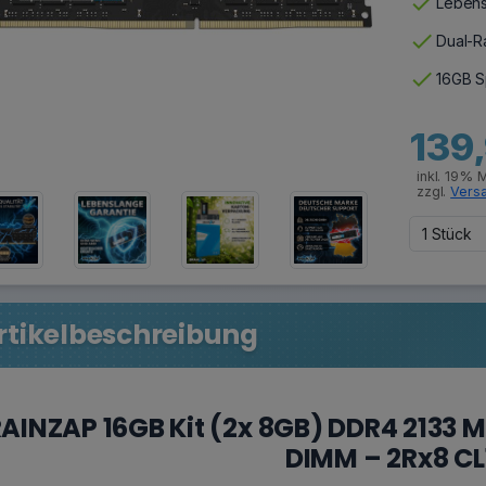
check
Lebens
check
Dual-Ra
check
16GB S
139
inkl. 19% 
zzgl.
Vers
rtikelbeschreibung
AINZAP 16GB Kit (2x 8GB) DDR4 2133
DIMM – 2Rx8 CL