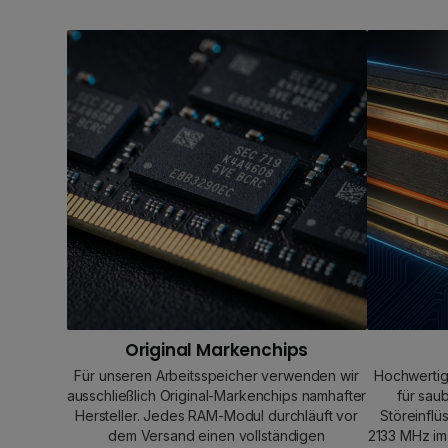
Original Markenchips
Für unseren Arbeitsspeicher verwenden wir
Hochwertig
ausschließlich Original-Markenchips namhafter
für sau
Hersteller. Jedes RAM-Modul durchläuft vor
Störeinflü
dem Versand einen vollständigen
2133 MHz im 