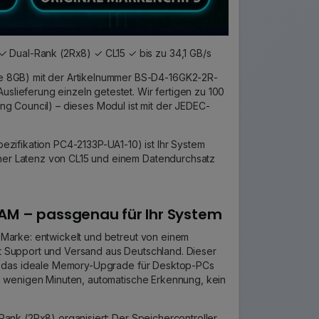
✓ Dual-Rank (2Rx8) ✓ CL15 ✓ bis zu 34,1 GB/s
e 8GB) mit der Artikelnummer BS-D4-16GK2-2R-
uslieferung einzeln getestet. Wir fertigen zu 100
g Council) – dieses Modul ist mit der JEDEC-
zifikation PC4-2133P-UA1-10) ist Ihr System
iner Latenz von CL15 und einem Datendurchsatz
AM – passgenau für Ihr System
 Marke: entwickelt und betreut von einem
 Support und Versand aus Deutschland. Dieser
st das ideale Memory-Upgrade für Desktop-PCs
n wenigen Minuten, automatische Erkennung, kein
Rank (2Rx8) organisiert: Der Speichercontroller