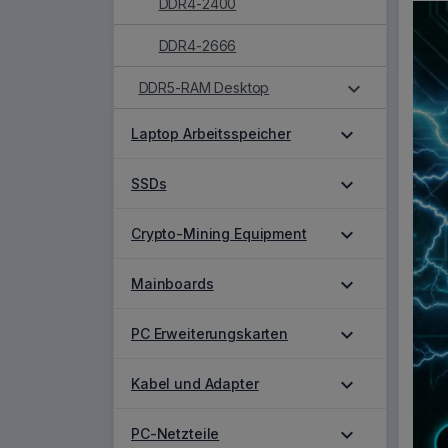
DDR4-2400
DDR4-2666
expand_more
DDR5-RAM Desktop
expand_more
Laptop Arbeitsspeicher
expand_more
SSDs
expand_more
Crypto-Mining Equipment
expand_more
Mainboards
expand_more
PC Erweiterungskarten
expand_more
Kabel und Adapter
expand_more
PC-Netzteile