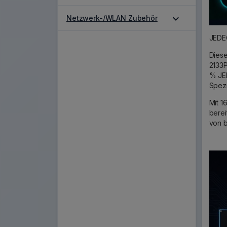
expand_more
Netzwerk-/WLAN Zubehör
JEDEC
Diese
2133P
% JED
Spezi
Mit 1
berei
von b