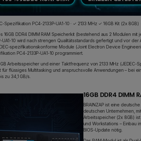
-Spezifikation PC4-2133P-UA1-10 · ✓ 2133 MHz ✓ 16GB Kit (2x 8GB) 
s 16GB DDR4 DIMM RAM Speicherkit (bestehend aus 2 Modulen mit j
-UA1-10 wird nach strengen Qualitätsstandards gefertigt und vor der A
EC-spezifikationskonforme Module (Joint Electron Device Engineerin
fikation PC4-2133P-UA1-10 programmiert.
6GB Arbeitsspeicher und einer Taktfrequenz von 2133 MHz (JEDEC-Spe
t für flüssiges Multitasking und anspruchsvolle Anwendungen – bei e
is zu 34,1 GB/s.
16GB DDR4 DIMM R
BRAINZAP ist eine deutsche
deutschen Unternehmen, mit
Arbeitsspeicher (2x 8GB) i
und Workstations – Einbau i
BIOS-Update nötig.
Das RAM-Modul ist als Dual-