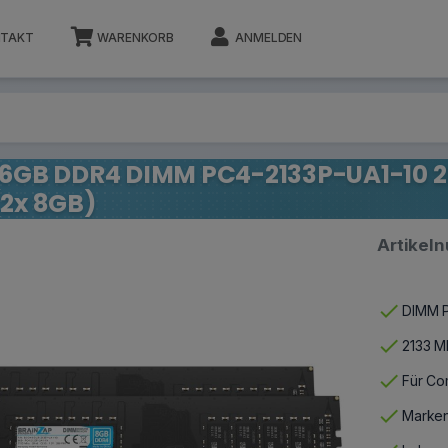
TAKT
WARENKORB
ANMELDEN
16GB DDR4 DIMM PC4-2133P-UA1-10 2R
(2x 8GB)
Artikel
check
DIMM P
check
2133 M
check
Für Co
check
Marken