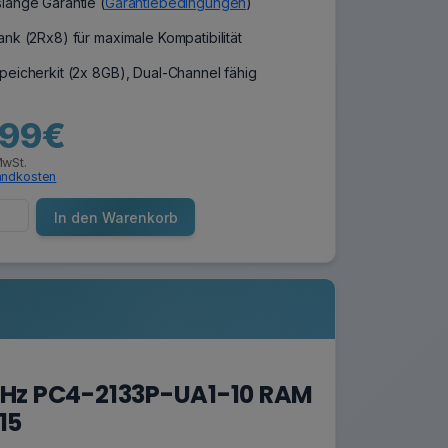
lange Garantie (
Garantiebedingungen
)
nk (2Rx8) für maximale Kompatibilität
peicherkit (2x 8GB), Dual-Channel fähig
,99€
MwSt.
andkosten
In den Warenkorb
 MHz PC4-2133P-UA1-10 RAM
15