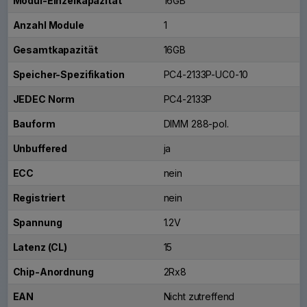
Modul-Einzelkapazität
16GB
Anzahl Module
1
Gesamtkapazität
16GB
Speicher-Spezifikation
PC4-2133P-UC0-10
JEDEC Norm
PC4-2133P
Bauform
DIMM 288-pol.
Unbuffered
ja
ECC
nein
Registriert
nein
Spannung
1.2V
Latenz (CL)
15
Chip-Anordnung
2Rx8
EAN
Nicht zutreffend