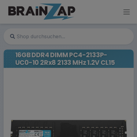
16GB DDR4 DIMM PC4-2133P-
UC0-10 2Rx8 2133 MHz 1.2V CL15