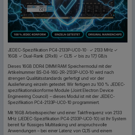
JEDEC-Spezifikation PC4-2133P-UC0-10 · ✓ 2133 MHz ✓
16GB ✓ Dual-Rank (2Rx8) ✓ CL15 ✓ bis zu 17,1 GB/s
Dieses 16GB DDR4 DIMM RAM Speichermodul mit der
Artikelnummer BS-D4-16G-2R-2133P-UC0-10 wird nach
strengen Qualitätsstandards gefertigt und vor der
Auslieferung einzeln getestet. Wir fertigen zu 100 % JEDEC-
spezifikationskonforme Module (Joint Electron Device
Engineering Council) – dieses Modul ist mit der JEDEC-
Spezifikation PC4-2133P-UC0-10 programmiert.
Mit 16GB Arbeitsspeicher und einer Taktfrequenz von 2133
MHz (JEDEC-Spezifikation PC4-2133P-UC0-10) ist Ihr System
bereit für flüssiges Multitasking und anspruchsvolle
Anwendungen – bei einer Latenz von CL15 und einem