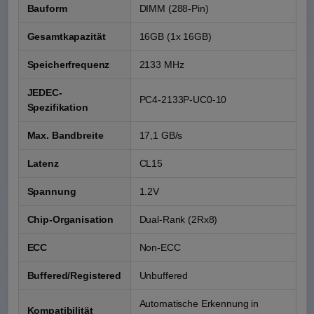
Bauform
DIMM (288-Pin)
Gesamtkapazität
16GB (1x 16GB)
Speicherfrequenz
2133 MHz
JEDEC-
PC4-2133P-UC0-10
Spezifikation
Max. Bandbreite
17,1 GB/s
Latenz
CL15
Spannung
1.2V
Chip-Organisation
Dual-Rank (2Rx8)
ECC
Non-ECC
Buffered/Registered
Unbuffered
Automatische Erkennung in
Kompatibilität