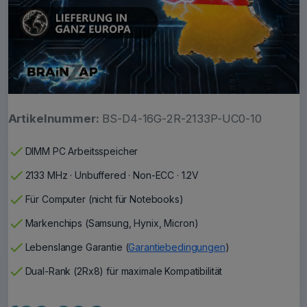
Artikelnummer:
BS-D4-16G-2R-2133P-UC0-10
check
DIMM PC Arbeitsspeicher
check
2133 MHz · Unbuffered · Non-ECC · 1.2V
check
Für Computer (nicht für Notebooks)
check
Markenchips (Samsung, Hynix, Micron)
check
Lebenslange Garantie (
Garantiebedingungen
)
check
Dual-Rank (2Rx8) für maximale Kompatibilität