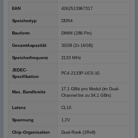
EAN
4262513967317
Speichertyp
DDR4
Bauform
DIMM (288-Pin)
Gesamtkapazität
32GB (2x 16GB)
Speicherfrequenz
2133 MHz
JEDEC-
PC4-2133P-UC0-10
Spezifikation
17,1 GB/s pro Modul (im Dual-
Max. Bandbreite
Channel bis zu 34,1 GB/s)
Latenz
CL15
Spannung
1.2V
Chip-Organisation
Dual-Rank (2Rx8)