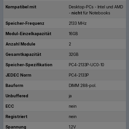
Kompatibel mit
Desktop-PCs - Intel und AMD
-
nicht
für Notebooks
Speicher-Frequenz
2133 MHz
Modul-Einzelkapazität
16GB
Anzahl Module
2
Gesamtkapazität
32GB
Speicher-Spezifikation
PC4-2133P-UC0-10
JEDEC Norm
PC4-2133P
Bauform
DIMM 288-pol.
Unbuffered
ja
ECC
nein
Registriert
nein
Spannung
1.2V