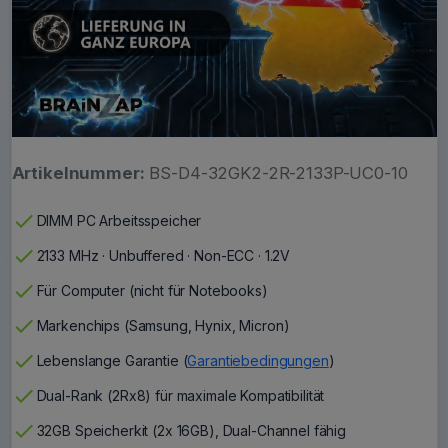
Artikelnummer:
BS-D4-32GK2-2R-2133P-UC0-10
check
DIMM PC Arbeitsspeicher
check
2133 MHz · Unbuffered · Non-ECC · 1.2V
check
Für Computer (nicht für Notebooks)
check
Markenchips (Samsung, Hynix, Micron)
check
Lebenslange Garantie (
Garantiebedingungen
)
check
Dual-Rank (2Rx8) für maximale Kompatibilität
check
32GB Speicherkit (2x 16GB), Dual-Channel fähig