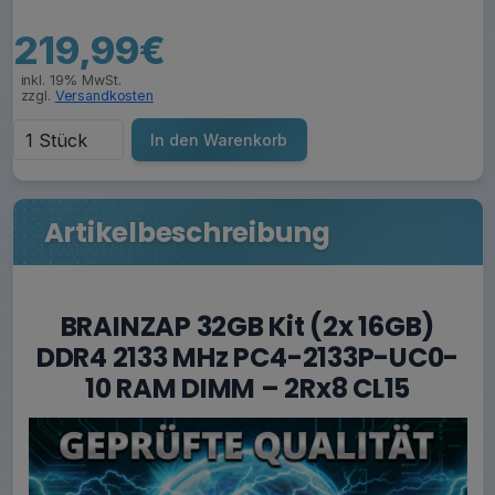
219,99€
inkl. 19% MwSt.
zzgl.
Versandkosten
In den Warenkorb
Artikelbeschreibung
BRAINZAP 32GB Kit (2x 16GB)
DDR4 2133 MHz PC4-2133P-UC0-
10 RAM DIMM – 2Rx8 CL15