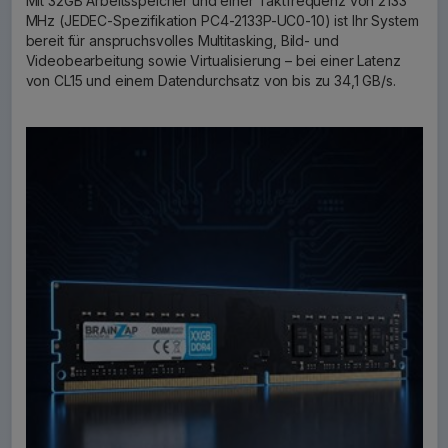
Mit 32GB Arbeitsspeicher und einer Taktfrequenz von 2133
MHz (JEDEC-Spezifikation PC4-2133P-UC0-10) ist Ihr System
bereit für anspruchsvolles Multitasking, Bild- und
Videobearbeitung sowie Virtualisierung – bei einer Latenz
von CL15 und einem Datendurchsatz von bis zu 34,1 GB/s.