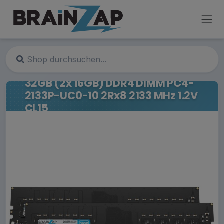
32GB (2x 16GB) DDR4 DIMM PC4-
2133P-UC0-10 2Rx8 2133 MHz 1.2V
CL15