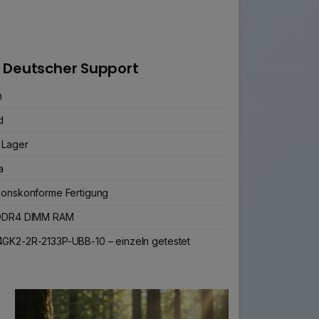
 Deutscher Support
n
d
 Lager
a
ionskonforme Fertigung
 DDR4 DIMM RAM
GK2-2R-2133P-UBB-10 – einzeln getestet