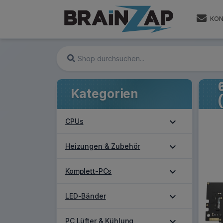
KON
Kategorien
expand_more
CPUs
expand_more
Heizungen & Zubehör
expand_more
Komplett-PCs
expand_more
LED-Bänder
expand_more
PC Lüfter & Kühlung