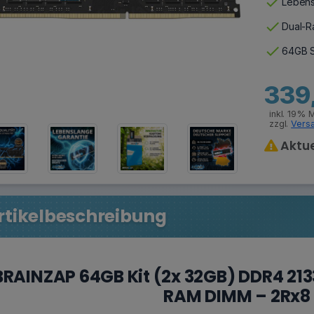
check
Lebens
check
Dual-Ra
check
64GB S
339
inkl. 19% 
zzgl.
Vers
Aktue
rtikelbeschreibung
BRAINZAP 64GB Kit (2x 32GB) DDR4 21
RAM DIMM – 2Rx8 