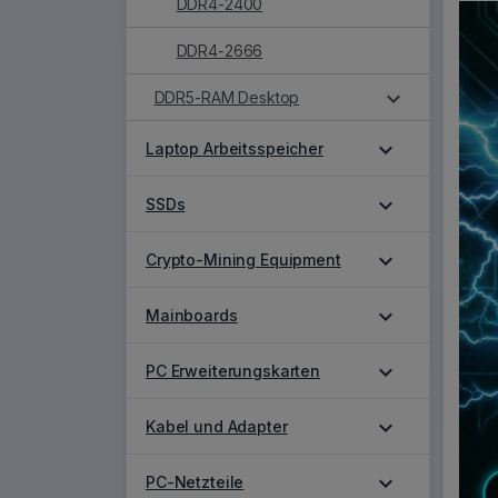
DDR4-2400
DDR4-2666
expand_more
DDR5-RAM Desktop
expand_more
Laptop Arbeitsspeicher
expand_more
SSDs
expand_more
Crypto-Mining Equipment
expand_more
Mainboards
expand_more
PC Erweiterungskarten
expand_more
Kabel und Adapter
expand_more
PC-Netzteile