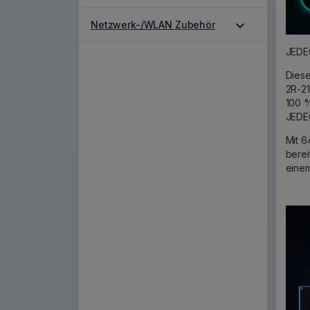
expand_more
Netzwerk-/WLAN Zubehör
JEDEC
Dies
2R-21
100 %
JEDEC
Mit 6
berei
einem