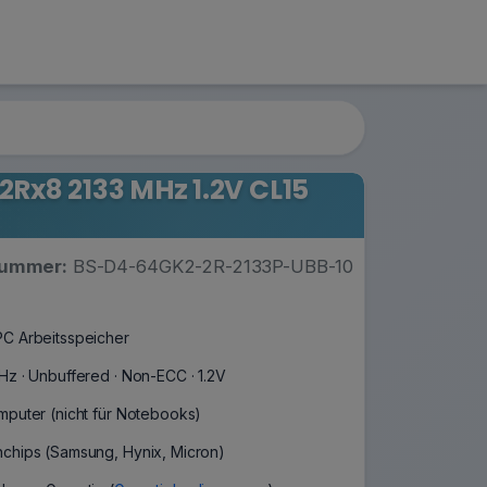
Rx8 2133 MHz 1.2V CL15
nummer:
BS-D4-64GK2-2R-2133P-UBB-10
C Arbeitsspeicher
Hz · Unbuffered · Non-ECC · 1.2V
mputer (nicht für Notebooks)
chips (Samsung, Hynix, Micron)