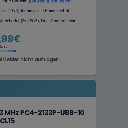
lange Garantie (
Garantiebedingungen
)
nk (2Rx8) für maximale Kompatibilität
peicherkit (2x 32GB), Dual-Channel fähig
,99€
MwSt.
andkosten
ll leider nicht auf Lager!
33 MHz PC4-2133P-UBB-10
CL15