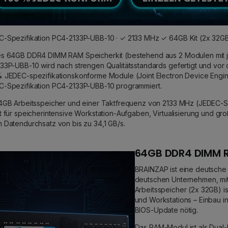
-Spezifikation PC4-2133P-UBB-10 · ✓ 2133 MHz ✓ 64GB Kit (2x 32GB
es 64GB DDR4 DIMM RAM Speicherkit (bestehend aus 2 Modulen mit j
33P-UBB-10 wird nach strengen Qualitätsstandards gefertigt und vor d
 JEDEC-spezifikationskonforme Module (Joint Electron Device Enginee
-Spezifikation PC4-2133P-UBB-10 programmiert.
4GB Arbeitsspeicher und einer Taktfrequenz von 2133 MHz (JEDEC-Sp
t für speicherintensive Workstation-Aufgaben, Virtualisierung und gr
 Datendurchsatz von bis zu 34,1 GB/s.
64GB DDR4 DIMM R
BRAINZAP ist eine deutsche
deutschen Unternehmen, mit
Arbeitsspeicher (2x 32GB) 
und Workstations – Einbau i
BIOS-Update nötig.
Das RAM-Modul ist als Dual-