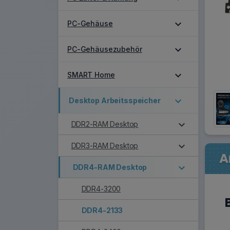
expand_more
PC-Gehäuse
expand_more
PC-Gehäusezubehör
expand_more
SMART Home
expand_more
Desktop Arbeitsspeicher
expand_more
DDR2-RAM Desktop
expand_more
DDR3-RAM Desktop
A
expand_more
DDR4-RAM Desktop
DDR4-3200
DDR4-2133