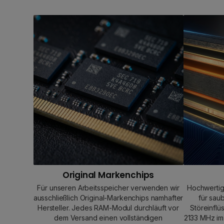
Original Markenchips
Für unseren Arbeitsspeicher verwenden wir
Hochwertig
ausschließlich Original-Markenchips namhafter
für sau
Hersteller. Jedes RAM-Modul durchläuft vor
Störeinflü
dem Versand einen vollständigen
2133 MHz im 