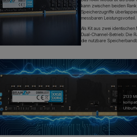
kann zwischen beiden Ranks
Speicherzugriffe überlappe
messbaren Leistungsvorteil.
Als Kit aus zwei identischen
Dual-Channel-Betrieb: Die R
die nutzbare Speicherbandb
Komp
2133 MH
kompat
Unbuff