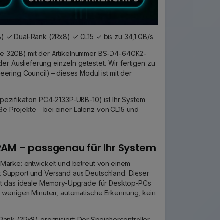
) ✓ Dual-Rank (2Rx8) ✓ CL15 ✓ bis zu 34,1 GB/s
e 32GB) mit der Artikelnummer BS-D4-64GK2-
er Auslieferung einzeln getestet. Wir fertigen zu
ring Council) – dieses Modul ist mit der
ezifikation PC4-2133P-UBB-10) ist Ihr System
oße Projekte – bei einer Latenz von CL15 und
AM – passgenau für Ihr System
 Marke: entwickelt und betreut von einem
 Support und Versand aus Deutschland. Dieser
ist das ideale Memory-Upgrade für Desktop-PCs
n wenigen Minuten, automatische Erkennung, kein
Rank (2Rx8) organisiert: Der Speichercontroller