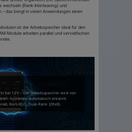
 wechseln (Rank-Interleaving) und
n – das bringt in vielen Anwendungen einen
 Modulen ist der Arbeitsspeicher ideal für den
AM-Module arbeiten parallel und vervielfachen
reite.
atibilität & Stabilität
z bei 1.2V – Der Arbeitsspeicher wird von
iblen Systemen automatisch erkannt.
ered, Non-ECC, Dual-Rank (2Rx8).