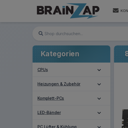
KON
Kategorien
expand_more
CPUs
expand_more
Heizungen & Zubehör
expand_more
Komplett-PCs
expand_more
LED-Bänder
expand_more
PC Lüfter & Kühlung