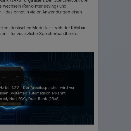
Rank (2Rx8) organisiert: Der Speichercontroller
 wechseln (Rank-Interleaving) und
n – das bringt in vielen Anwendungen einen
eiten identischen Modul lässt sich der RAM im
en – für zusätzliche Speicherbandbreite.
atibilität & Stabilität
z bei 1.2V – Der Arbeitsspeicher wird von
iblen Systemen automatisch erkannt.
ered, Non-ECC, Dual-Rank (2Rx8).