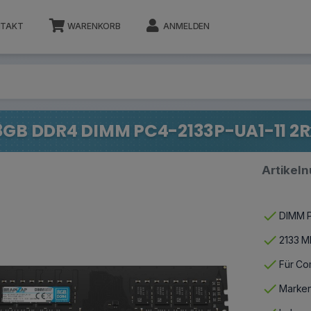
TAKT
WARENKORB
ANMELDEN
8GB DDR4 DIMM PC4-2133P-UA1-11 2Rx
Artikel
check
DIMM P
check
2133 M
check
Für Co
check
Marken