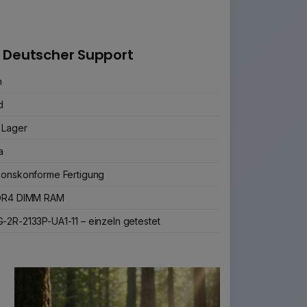
 Deutscher Support
n
d
 Lager
a
ionskonforme Fertigung
DDR4 DIMM RAM
-2R-2133P-UA1-11 – einzeln getestet