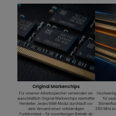
Original Markenchips
Für unseren Arbeitsspeicher verwenden wir
Hochwertig
ausschließlich Original-Markenchips namhafter
für sau
Hersteller. Jedes RAM-Modul durchläuft vor
Störeinflü
dem Versand einen vollständigen
2133 MHz im 
Funktionstest – für zuverlässigen Betrieb ab