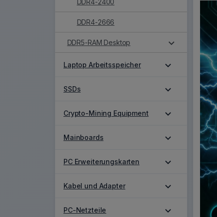
DDR4-2400
DDR4-2666
expand_more
DDR5-RAM Desktop
expand_more
Laptop Arbeitsspeicher
expand_more
SSDs
expand_more
Crypto-Mining Equipment
expand_more
Mainboards
expand_more
PC Erweiterungskarten
expand_more
Kabel und Adapter
expand_more
PC-Netzteile