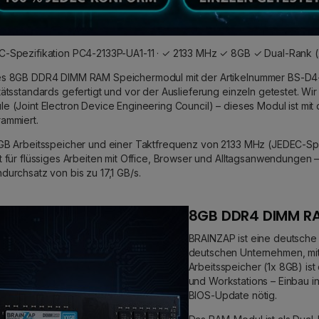
-Spezifikation PC4-2133P-UA1-11 · ✓ 2133 MHz ✓ 8GB ✓ Dual-Rank (2
es 8GB DDR4 DIMM RAM Speichermodul mit der Artikelnummer BS-D4-
tätsstandards gefertigt und vor der Auslieferung einzeln getestet. W
e (Joint Electron Device Engineering Council) – dieses Modul ist mi
ammiert.
GB Arbeitsspeicher und einer Taktfrequenz von 2133 MHz (JEDEC-Spez
t für flüssiges Arbeiten mit Office, Browser und Alltagsanwendungen 
durchsatz von bis zu 17,1 GB/s.
8GB DDR4 DIMM RA
BRAINZAP ist eine deutsche
deutschen Unternehmen, mit
Arbeitsspeicher (1x 8GB) i
und Workstations – Einbau i
BIOS-Update nötig.