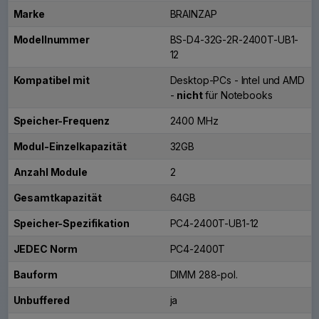
Marke
BRAINZAP
Modellnummer
BS-D4-32G-2R-2400T-UB1-
12
Kompatibel mit
Desktop-PCs - Intel und AMD
-
nicht
für Notebooks
Speicher-Frequenz
2400 MHz
Modul-Einzelkapazität
32GB
Anzahl Module
2
Gesamtkapazität
64GB
Speicher-Spezifikation
PC4-2400T-UB1-12
JEDEC Norm
PC4-2400T
Bauform
DIMM 288-pol.
Unbuffered
ja