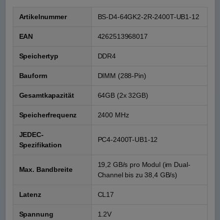
Artikelnummer
BS-D4-64GK2-2R-2400T-UB1-12
EAN
4262513968017
Speichertyp
DDR4
Bauform
DIMM (288-Pin)
Gesamtkapazität
64GB (2x 32GB)
Speicherfrequenz
2400 MHz
JEDEC-
PC4-2400T-UB1-12
Spezifikation
19,2 GB/s pro Modul (im Dual-
Max. Bandbreite
Channel bis zu 38,4 GB/s)
Latenz
CL17
Spannung
1.2V