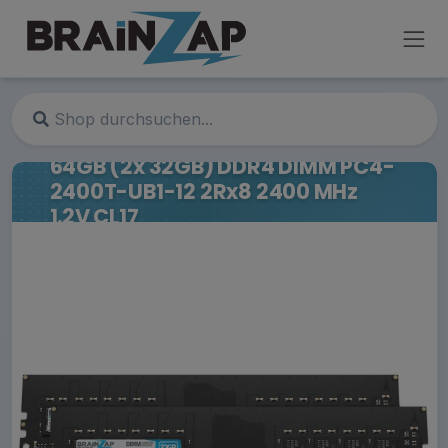
64GB (2x 32GB) DDR4 DIMM PC4-
2400T-UB1-12 2Rx8 2400 MHz
1.2V CL17