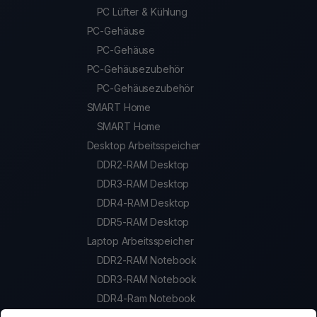
PC Lüfter & Kühlung
PC-Gehäuse
PC-Gehäuse
PC-Gehäusezubehör
PC-Gehäusezubehör
SMART Home
SMART Home
Desktop Arbeitsspeicher
DDR2-RAM Desktop
DDR3-RAM Desktop
DDR4-RAM Desktop
DDR5-RAM Desktop
Laptop Arbeitsspeicher
DDR2-RAM Notebook
DDR3-RAM Notebook
DDR4-Ram Notebook