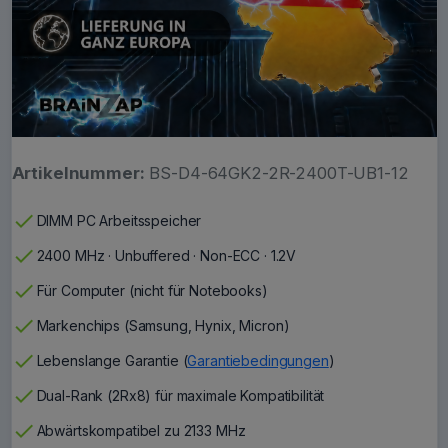
Artikelnummer:
BS-D4-64GK2-2R-2400T-UB1-12
check
DIMM PC Arbeitsspeicher
check
2400 MHz · Unbuffered · Non-ECC · 1.2V
check
Für Computer (nicht für Notebooks)
check
Markenchips (Samsung, Hynix, Micron)
check
Lebenslange Garantie (
Garantiebedingungen
)
check
Dual-Rank (2Rx8) für maximale Kompatibilität
check
Abwärtskompatibel zu 2133 MHz