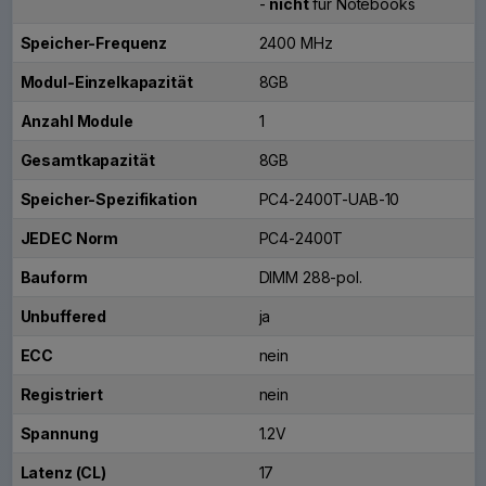
-
nicht
für Notebooks
Speicher-Frequenz
2400 MHz
Modul-Einzelkapazität
8GB
Anzahl Module
1
Gesamtkapazität
8GB
Speicher-Spezifikation
PC4-2400T-UAB-10
JEDEC Norm
PC4-2400T
Bauform
DIMM 288-pol.
Unbuffered
ja
ECC
nein
Registriert
nein
Spannung
1.2V
Latenz (CL)
17