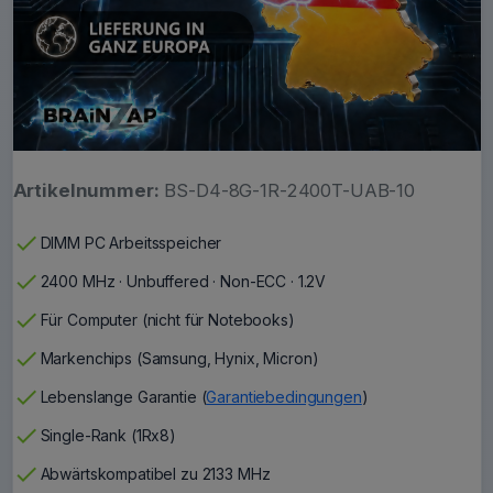
Artikelnummer:
BS-D4-8G-1R-2400T-UAB-10
check
DIMM PC Arbeitsspeicher
check
2400 MHz · Unbuffered · Non-ECC · 1.2V
check
Für Computer (nicht für Notebooks)
check
Markenchips (Samsung, Hynix, Micron)
check
Lebenslange Garantie (
Garantiebedingungen
)
check
Single-Rank (1Rx8)
check
Abwärtskompatibel zu 2133 MHz