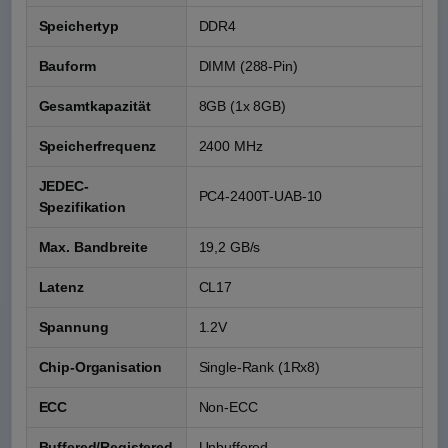
Speichertyp
DDR4
Bauform
DIMM (288-Pin)
Gesamtkapazität
8GB (1x 8GB)
Speicherfrequenz
2400 MHz
JEDEC-
PC4-2400T-UAB-10
Spezifikation
Max. Bandbreite
19,2 GB/s
Latenz
CL17
Spannung
1.2V
Chip-Organisation
Single-Rank (1Rx8)
ECC
Non-ECC
Buffered/Registered
Unbuffered