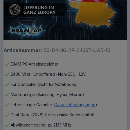
Artikelnummer:
BS-D4-8G-2R-2400T-UAB-10
check
DIMM PC Arbeitsspeicher
check
2400 MHz · Unbuffered · Non-ECC · 1.2V
check
Für Computer (nicht für Notebooks)
check
Markenchips (Samsung, Hynix, Micron)
check
Lebenslange Garantie (
Garantiebedingungen
)
check
Dual-Rank (2Rx8) für maximale Kompatibilität
check
Abwärtskompatibel zu 2133 MHz