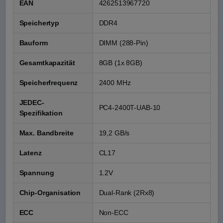
EAN
4262513967720
Speichertyp
DDR4
Bauform
DIMM (288-Pin)
Gesamtkapazität
8GB (1x 8GB)
Speicherfrequenz
2400 MHz
JEDEC-
PC4-2400T-UAB-10
Spezifikation
Max. Bandbreite
19,2 GB/s
Latenz
CL17
Spannung
1.2V
Chip-Organisation
Dual-Rank (2Rx8)
ECC
Non-ECC