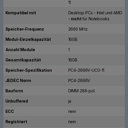
11
Kompatibel mit
Desktop-PCs - Intel und AMD
-
nicht
für Notebooks
Speicher-Frequenz
2666 MHz
Modul-Einzelkapazität
16GB
Anzahl Module
1
Gesamtkapazität
16GB
Speicher-Spezifikation
PC4-2666V-UC0-11
JEDEC Norm
PC4-2666V
Bauform
DIMM 288-pol.
Unbuffered
ja
ECC
nein
Registriert
nein