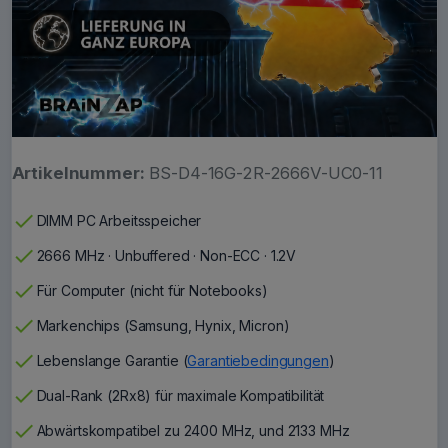
Artikelnummer:
BS-D4-16G-2R-2666V-UC0-11
check
DIMM PC Arbeitsspeicher
check
2666 MHz · Unbuffered · Non-ECC · 1.2V
check
Für Computer (nicht für Notebooks)
check
Markenchips (Samsung, Hynix, Micron)
check
Lebenslange Garantie (
Garantiebedingungen
)
check
Dual-Rank (2Rx8) für maximale Kompatibilität
check
Abwärtskompatibel zu 2400 MHz, und 2133 MHz