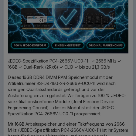
JEDEC-Spezifikation PC4-2666V-UC0-11 · ✓ 2666 MHz ✓
16GB ✓ Dual-Rank (2Rx8) ✓ CL19 ✓ bis zu 21,3 GB/s
Dieses 16GB DDR4 DIMM RAM Speichermodul mit der
Artikelnummer BS-D4-16G-2R-2666V-UC0-11 wird nach
strengen Qualitätsstandards gefertigt und vor der
Auslieferung einzeln getestet. Wir fertigen zu 100 % JEDEC-
spezifikationskonforme Module (Joint Electron Device
Engineering Council) – dieses Modul ist mit der JEDEC-
Spezifikation PC4-2666V-UC0-11 programmiert.
Mit 16GB Arbeitsspeicher und einer Taktfrequenz von 2666
MHz (JEDEC-Spezifikation PC4-2666V-UC0-11) ist Ihr System