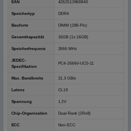
EAN
4262513968840
Speichertyp
DDR4
Bauform
DIMM (288-Pin)
Gesamtkapazität
16GB (1x 16GB)
Speicherfrequenz
2666 MHz
JEDEC-
PC4-2666V-UC0-11
Spezifikation
Max. Bandbreite
21,3 GB/s
Latenz
CL19
Spannung
1.2V
Chip-Organisation
Dual-Rank (2Rx8)
ECC
Non-ECC