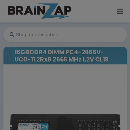
16GB DDR4 DIMM PC4-2666V-
UC0-11 2Rx8 2666 MHz 1.2V CL19