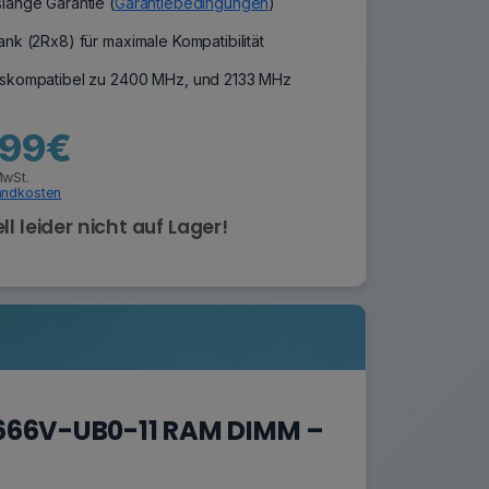
lange Garantie (
Garantiebedingungen
)
nk (2Rx8) für maximale Kompatibilität
skompatibel zu 2400 MHz, und 2133 MHz
,99€
MwSt.
andkosten
ll leider nicht auf Lager!
666V-UB0-11 RAM DIMM –