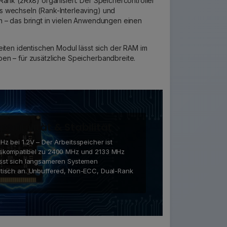
Rank (2Rx8) organisiert: Der Speichercontroller
 wechseln (Rank-Interleaving) und
n – das bringt in vielen Anwendungen einen
eiten identischen Modul lässt sich der RAM im
en – für zusätzliche Speicherbandbreite.
atibilität & Stabilität
z bei 1.2V – Der Arbeitsspeicher ist
skompatibel zu 2400 MHz und 2133 MHz
sst sich langsameren Systemen
tisch an. Unbuffered, Non-ECC, Dual-Rank