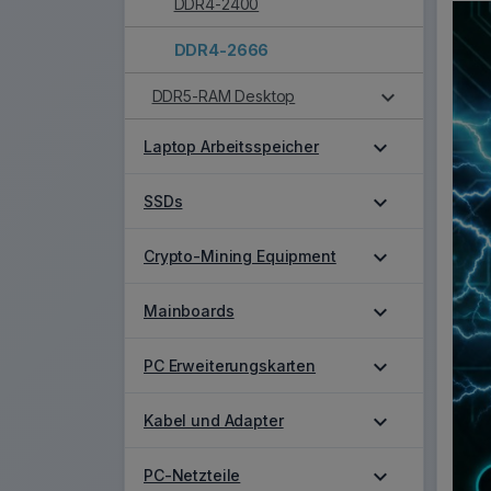
DDR4-2400
DDR4-2666
expand_more
DDR5-RAM Desktop
expand_more
Laptop Arbeitsspeicher
expand_more
SSDs
expand_more
Crypto-Mining Equipment
expand_more
Mainboards
expand_more
PC Erweiterungskarten
expand_more
Kabel und Adapter
expand_more
PC-Netzteile