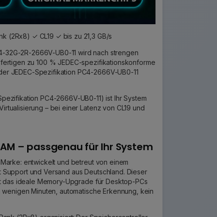
 (2Rx8) ✓ CL19 ✓ bis zu 21,3 GB/s
4-32G-2R-2666V-UB0-11 wird nach strengen
ir fertigen zu 100 % JEDEC-spezifikationskonforme
it der JEDEC-Spezifikation PC4-2666V-UB0-11
ezifikation PC4-2666V-UB0-11) ist Ihr System
Virtualisierung – bei einer Latenz von CL19 und
AM – passgenau für Ihr System
 Marke: entwickelt und betreut von einem
 Support und Versand aus Deutschland. Dieser
ist das ideale Memory-Upgrade für Desktop-PCs
n wenigen Minuten, automatische Erkennung, kein