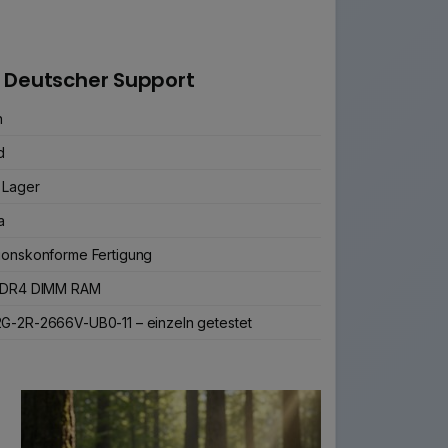
 Deutscher Support
n
d
 Lager
a
ionskonforme Fertigung
 DDR4 DIMM RAM
G-2R-2666V-UB0-11 – einzeln getestet