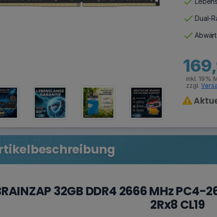
check
Lebens
check
Dual-Ra
check
Abwärt
169
inkl. 19% 
zzgl.
Vers
Aktue
rtikelbeschreibung
BRAINZAP 32GB DDR4 2666 MHz PC4-2
2Rx8 CL19