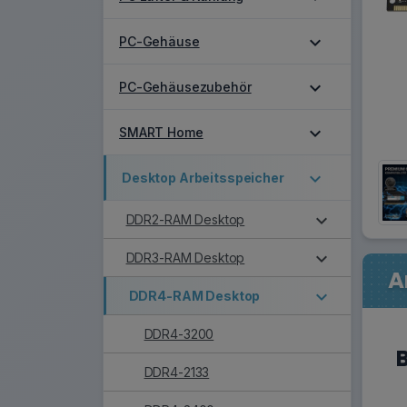
expand_more
PC-Gehäuse
expand_more
PC-Gehäusezubehör
expand_more
SMART Home
expand_more
Desktop Arbeitsspeicher
expand_more
DDR2-RAM Desktop
expand_more
DDR3-RAM Desktop
A
expand_more
DDR4-RAM Desktop
DDR4-3200
DDR4-2133