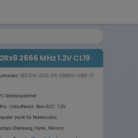
Rx8 2666 MHz 1.2V CL19
nummer:
BS-D4-32G-2R-2666V-UB0-11
C Arbeitsspeicher
Hz · Unbuffered · Non-ECC · 1.2V
mputer (nicht für Notebooks)
chips (Samsung, Hynix, Micron)