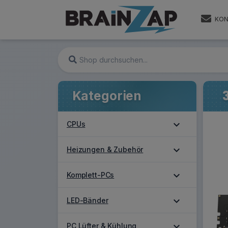
KON
Kategorien
expand_more
CPUs
expand_more
Heizungen & Zubehör
expand_more
Komplett-PCs
expand_more
LED-Bänder
expand_more
PC Lüfter & Kühlung