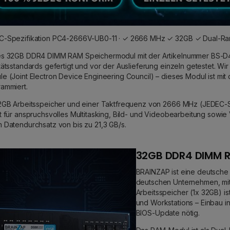
-Spezifikation PC4-2666V-UB0-11 · ✓ 2666 MHz ✓ 32GB ✓ Dual-Rank
es 32GB DDR4 DIMM RAM Speichermodul mit der Artikelnummer BS-D
tätsstandards gefertigt und vor der Auslieferung einzeln getestet. W
e (Joint Electron Device Engineering Council) – dieses Modul ist m
ammiert.
2GB Arbeitsspeicher und einer Taktfrequenz von 2666 MHz (JEDEC-Sp
t für anspruchsvolles Multitasking, Bild- und Videobearbeitung sowie 
 Datendurchsatz von bis zu 21,3 GB/s.
32GB DDR4 DIMM R
BRAINZAP ist eine deutsche
deutschen Unternehmen, mit
Arbeitsspeicher (1x 32GB) 
und Workstations – Einbau i
BIOS-Update nötig.