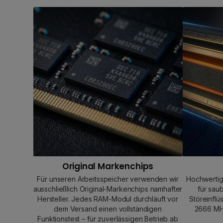
Original Markenchips
Für unseren Arbeitsspeicher verwenden wir
Hochwertig
ausschließlich Original-Markenchips namhafter
für sau
Hersteller. Jedes RAM-Modul durchläuft vor
Störeinflü
dem Versand einen vollständigen
2666 MHz
Funktionstest – für zuverlässigen Betrieb ab