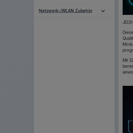
expand_more
Netzwerk-/WLAN Zubehör
JEDEC
Dies
Quali
Modul
progr
Mit 3
berei
einem