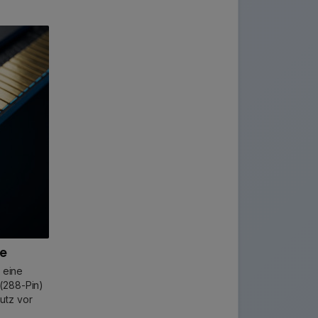
te
 eine
(288-Pin)
utz vor