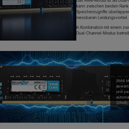
Das RAM-Modul ist als Dual-
kann zwischen beiden Ranks
Speicherzugriffe überlappe
messbaren Leistungsvorteil.
In Kombination mit einem zw
Dual-Channel-Modus betreib
Komp
2666 MH
abwärt
und pa
automa
(2Rx8).