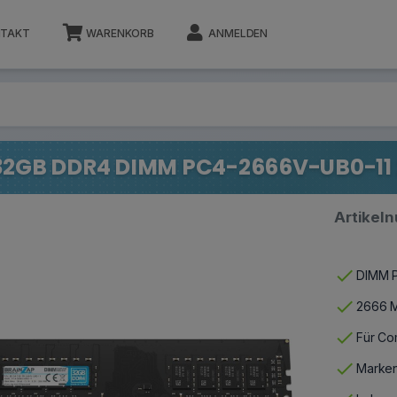
TAKT
WARENKORB
ANMELDEN
32GB DDR4 DIMM PC4-2666V-UB0-11 2
Artikel
check
DIMM P
check
2666 M
check
Für Co
check
Marken