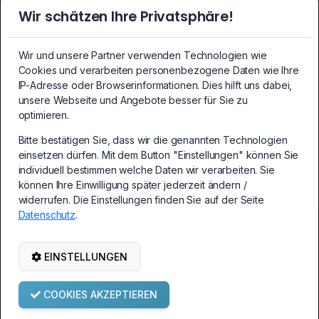
DDR5-Ram Notebook
Wir schätzen Ihre Privatsphäre!
SSDs
SSDs
Wir und unsere Partner verwenden Technologien wie
Crypto-Mining Equipment
Cookies und verarbeiten personenbezogene Daten wie Ihre
Crypto-Mining Equipment
IP-Adresse oder Browserinformationen. Dies hilft uns dabei,
unsere Webseite und Angebote besser für Sie zu
Mainboards
optimieren.
Mainboards
Bitte bestätigen Sie, dass wir die genannten Technologien
PCI-Express Erweiterungskarten
einsetzen dürfen. Mit dem Button "Einstellungen" können Sie
PC Erweiterungskarten
individuell bestimmen welche Daten wir verarbeiten. Sie
Kabel und Adapter
können Ihre Einwilligung später jederzeit ändern /
Kabel und Adapter
widerrufen. Die Einstellungen finden Sie auf der Seite
Datenschutz
.
PC-Netzteile
PC-Netzteile
Netzwerk-/WLAN Zubehör
EINSTELLUNGEN
Netzwerk-/WLAN Zubehör
COOKIES AKZEPTIEREN
© Copyright Brainsap GmbH 2002-2026. Alle Rechte vorbehalten.