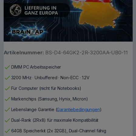
Artikelnummer:
BS-D4-64GK2-2R-3200AA-UB0-11
check
DIMM PC Arbeitsspeicher
check
3200 MHz · Unbuffered · Non-ECC · 1.2V
check
Für Computer (nicht für Notebooks)
check
Markenchips (Samsung, Hynix, Micron)
check
Lebenslange Garantie (
Garantiebedingungen
)
check
Dual-Rank (2Rx8) für maximale Kompatibilität
check
64GB Speicherkit (2x 32GB), Dual-Channel fähig