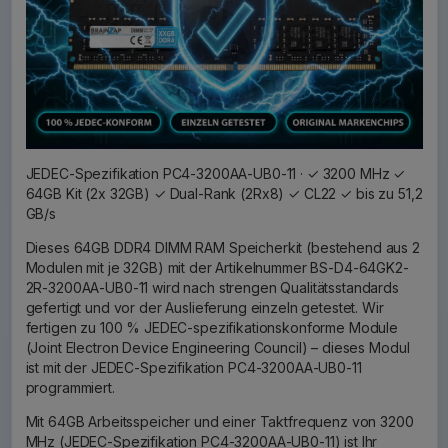
JEDEC-Spezifikation PC4-3200AA-UB0-11 · ✓ 3200 MHz ✓
64GB Kit (2x 32GB) ✓ Dual-Rank (2Rx8) ✓ CL22 ✓ bis zu 51,2
GB/s
Dieses 64GB DDR4 DIMM RAM Speicherkit (bestehend aus 2
Modulen mit je 32GB) mit der Artikelnummer BS-D4-64GK2-
2R-3200AA-UB0-11 wird nach strengen Qualitätsstandards
gefertigt und vor der Auslieferung einzeln getestet. Wir
fertigen zu 100 % JEDEC-spezifikationskonforme Module
(Joint Electron Device Engineering Council) – dieses Modul
ist mit der JEDEC-Spezifikation PC4-3200AA-UB0-11
programmiert.
Mit 64GB Arbeitsspeicher und einer Taktfrequenz von 3200
MHz (JEDEC-Spezifikation PC4-3200AA-UB0-11) ist Ihr