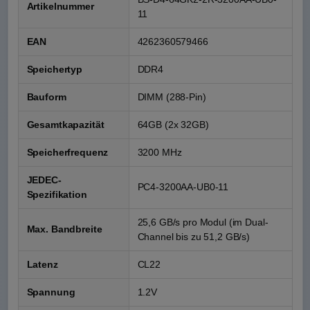
Artikelnummer
11
EAN
4262360579466
Speichertyp
DDR4
Bauform
DIMM (288-Pin)
Gesamtkapazität
64GB (2x 32GB)
Speicherfrequenz
3200 MHz
JEDEC-
PC4-3200AA-UB0-11
Spezifikation
25,6 GB/s pro Modul (im Dual-
Max. Bandbreite
Channel bis zu 51,2 GB/s)
Latenz
CL22
Spannung
1.2V