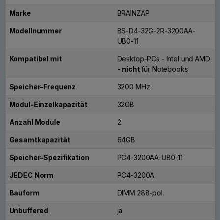
Marke
BRAINZAP
Modellnummer
BS-D4-32G-2R-3200AA-
UB0-11
Kompatibel mit
Desktop-PCs - Intel und AMD
-
nicht
für Notebooks
Speicher-Frequenz
3200 MHz
Modul-Einzelkapazität
32GB
Anzahl Module
2
Gesamtkapazität
64GB
Speicher-Spezifikation
PC4-3200AA-UB0-11
JEDEC Norm
PC4-3200A
Bauform
DIMM 288-pol.
Unbuffered
ja