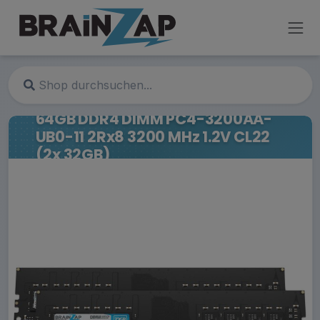
64GB DDR4 DIMM PC4-3200AA-
UB0-11 2Rx8 3200 MHz 1.2V CL22
(2x 32GB)