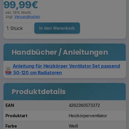
99,99€
inkl. 19% MwSt.
zzgl.
Versandkosten
In den Warenkorb
Handbücher / Anleitungen
Anleitung für Heizkörper Ventilator Set passend
für 50-120 cm Radiatoren
Produktdetails
EAN
4262360573372
Produktart
Heizkörperventilator
Farbe
Weiß