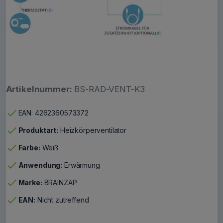
Artikelnummer:
BS-RAD-VENT-K3
check
EAN: 4262360573372
check
Produktart:
Heizkörperventilator
check
Farbe:
Weiß
check
Anwendung:
Erwärmung
check
Marke:
BRAINZAP
check
EAN:
Nicht zutreffend