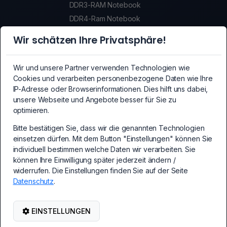
DDR3-RAM Notebook
DDR4-Ram Notebook
DDR5-Ram Notebook
Wir schätzen Ihre Privatsphäre!
SSDs
SSDs
Wir und unsere Partner verwenden Technologien wie
Crypto-Mining Equipment
Cookies und verarbeiten personenbezogene Daten wie Ihre
Crypto-Mining Equipment
IP-Adresse oder Browserinformationen. Dies hilft uns dabei,
unsere Webseite und Angebote besser für Sie zu
Mainboards
optimieren.
Mainboards
PCI-Express Erweiterungskarten
Bitte bestätigen Sie, dass wir die genannten Technologien
einsetzen dürfen. Mit dem Button "Einstellungen" können Sie
PC Erweiterungskarten
individuell bestimmen welche Daten wir verarbeiten. Sie
Kabel und Adapter
können Ihre Einwilligung später jederzeit ändern /
Kabel und Adapter
widerrufen. Die Einstellungen finden Sie auf der Seite
Datenschutz
.
PC-Netzteile
PC-Netzteile
Netzwerk-/WLAN Zubehör
EINSTELLUNGEN
Netzwerk-/WLAN Zubehör