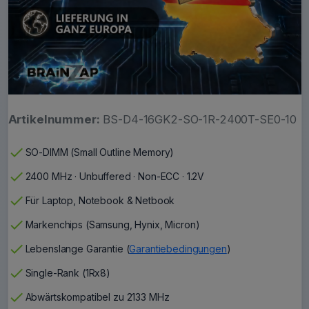
Artikelnummer:
BS-D4-16GK2-SO-1R-2400T-SE0-10
check
SO-DIMM (Small Outline Memory)
check
2400 MHz · Unbuffered · Non-ECC · 1.2V
check
Für Laptop, Notebook & Netbook
check
Markenchips (Samsung, Hynix, Micron)
check
Lebenslange Garantie (
Garantiebedingungen
)
check
Single-Rank (1Rx8)
check
Abwärtskompatibel zu 2133 MHz