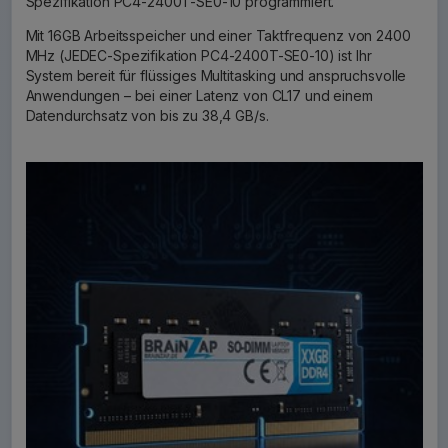
Spezifikation PC4-2400T-SE0-10 programmiert.
Mit 16GB Arbeitsspeicher und einer Taktfrequenz von 2400
MHz (JEDEC-Spezifikation PC4-2400T-SE0-10) ist Ihr
System bereit für flüssiges Multitasking und anspruchsvolle
Anwendungen – bei einer Latenz von CL17 und einem
Datendurchsatz von bis zu 38,4 GB/s.