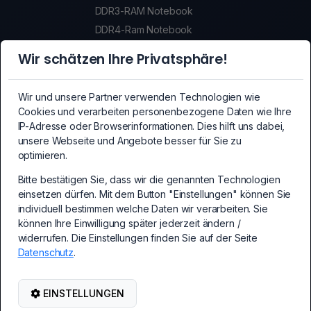
DDR3-RAM Notebook
DDR4-Ram Notebook
DDR5-Ram Notebook
Wir schätzen Ihre Privatsphäre!
SSDs
SSDs
Wir und unsere Partner verwenden Technologien wie
Crypto-Mining Equipment
Cookies und verarbeiten personenbezogene Daten wie Ihre
Crypto-Mining Equipment
IP-Adresse oder Browserinformationen. Dies hilft uns dabei,
unsere Webseite und Angebote besser für Sie zu
Mainboards
optimieren.
Mainboards
Bitte bestätigen Sie, dass wir die genannten Technologien
PCI-Express Erweiterungskarten
einsetzen dürfen. Mit dem Button "Einstellungen" können Sie
PC Erweiterungskarten
individuell bestimmen welche Daten wir verarbeiten. Sie
Kabel und Adapter
können Ihre Einwilligung später jederzeit ändern /
Kabel und Adapter
widerrufen. Die Einstellungen finden Sie auf der Seite
Datenschutz
.
PC-Netzteile
PC-Netzteile
Netzwerk-/WLAN Zubehör
EINSTELLUNGEN
Netzwerk-/WLAN Zubehör