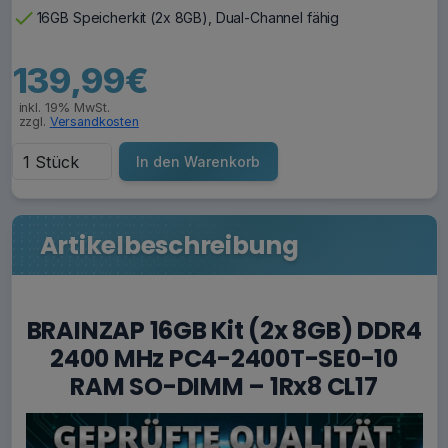
check
16GB Speicherkit (2x 8GB), Dual-Channel fähig
139,99€
inkl. 19% MwSt.
zzgl.
Versandkosten
In den Warenkorb
Artikelbeschreibung
BRAINZAP 16GB Kit (2x 8GB) DDR4
2400 MHz PC4-2400T-SE0-10
RAM SO-DIMM – 1Rx8 CL17