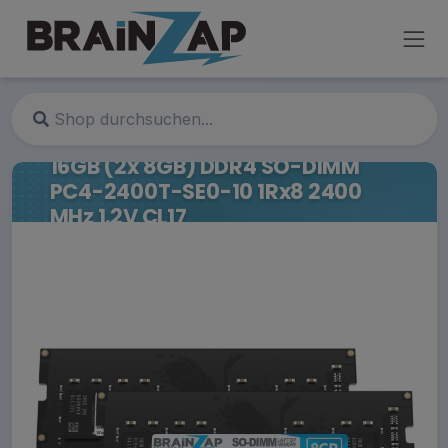
16GB (2x 8GB) DDR4 SO-DIMM
PC4-2400T-SE0-10 1Rx8 2400
MHz 1.2V CL17