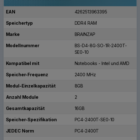
EAN
4262513963395
Speichertyp
DDR4 RAM
Marke
BRAINZAP
Modellnummer
BS-D4-8G-SO-1R-2400T-
SE0-10
Kompatibel mit
Notebooks - Intel und AMD
Speicher-Frequenz
2400 MHz
Modul-Einzelkapazität
8GB
Anzahl Module
2
Gesamtkapazität
16GB
Speicher-Spezifikation
PC4-2400T-SE0-10
JEDEC Norm
PC4-2400T