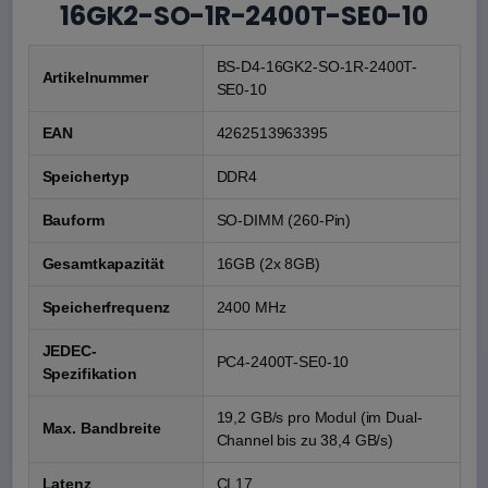
16GK2-SO-1R-2400T-SE0-10
BS-D4-16GK2-SO-1R-2400T-
Artikelnummer
SE0-10
EAN
4262513963395
Speichertyp
DDR4
Bauform
SO-DIMM (260-Pin)
Gesamtkapazität
16GB (2x 8GB)
Speicherfrequenz
2400 MHz
JEDEC-
PC4-2400T-SE0-10
Spezifikation
19,2 GB/s pro Modul (im Dual-
Max. Bandbreite
Channel bis zu 38,4 GB/s)
Latenz
CL17