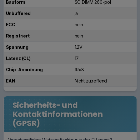
Bauform
SO DIMM 260-pol.
Unbuffered
ja
ECC
nein
Registriert
nein
Spannung
1.2V
Latenz (CL)
17
Chip-Anordnung
1Rx8
EAN
Nicht zutreffend
Sicherheits- und
Kontaktinformationen
(GPSR)
Verantwortlicher Wirtschaftsakteur in der EU gemäß