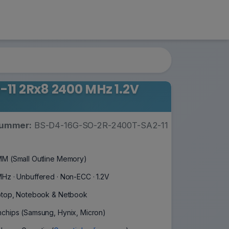
1 2Rx8 2400 MHz 1.2V
nummer:
BS-D4-16G-SO-2R-2400T-SA2-11
M (Small Outline Memory)
Hz · Unbuffered · Non-ECC · 1.2V
ptop, Notebook & Netbook
chips (Samsung, Hynix, Micron)