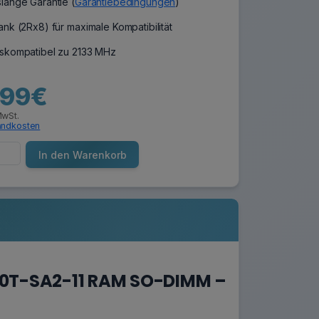
lange Garantie (
Garantiebedingungen
)
nk (2Rx8) für maximale Kompatibilität
skompatibel zu 2133 MHz
,99€
MwSt.
andkosten
In den Warenkorb
00T-SA2-11 RAM SO-DIMM –