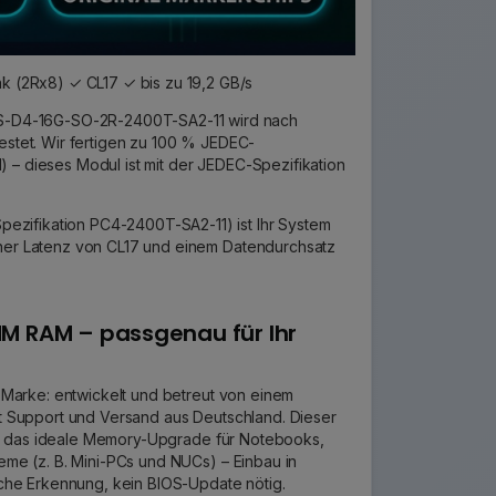
 (2Rx8) ✓ CL17 ✓ bis zu 19,2 GB/s
S-D4-16G-SO-2R-2400T-SA2-11 wird nach
testet. Wir fertigen zu 100 % JEDEC-
) – dieses Modul ist mit der JEDEC-Spezifikation
ezifikation PC4-2400T-SA2-11) ist Ihr System
einer Latenz von CL17 und einem Datendurchsatz
M RAM – passgenau für Ihr
 Marke: entwickelt und betreut von einem
 Support und Versand aus Deutschland. Dieser
ist das ideale Memory-Upgrade für Notebooks,
me (z. B. Mini-PCs und NUCs) – Einbau in
che Erkennung, kein BIOS-Update nötig.