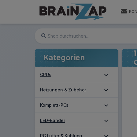
KON
Kategorien
expand_more
CPUs
expand_more
Heizungen & Zubehör
expand_more
Komplett-PCs
expand_more
LED-Bänder
expand_more
PC Lüfter & Kühlung