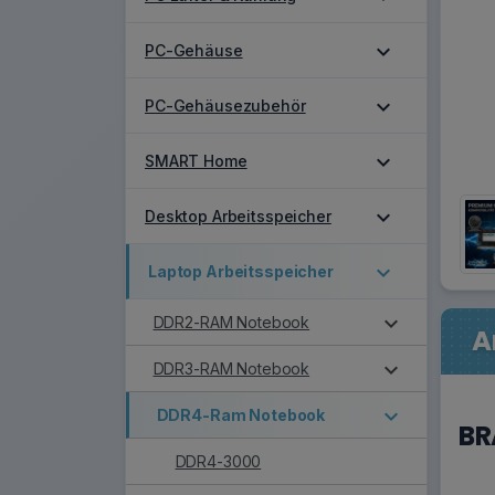
expand_more
PC-Gehäuse
expand_more
PC-Gehäusezubehör
expand_more
SMART Home
expand_more
Desktop Arbeitsspeicher
expand_more
Laptop Arbeitsspeicher
expand_more
DDR2-RAM Notebook
A
expand_more
DDR3-RAM Notebook
expand_more
DDR4-Ram Notebook
BR
DDR4-3000