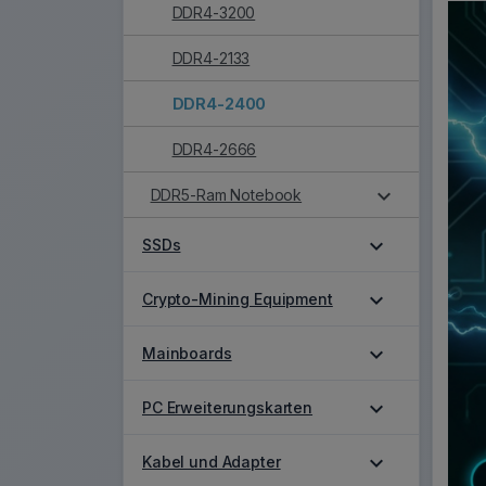
DDR4-3200
DDR4-2133
DDR4-2400
DDR4-2666
expand_more
DDR5-Ram Notebook
expand_more
SSDs
expand_more
Crypto-Mining Equipment
expand_more
Mainboards
expand_more
PC Erweiterungskarten
expand_more
Kabel und Adapter