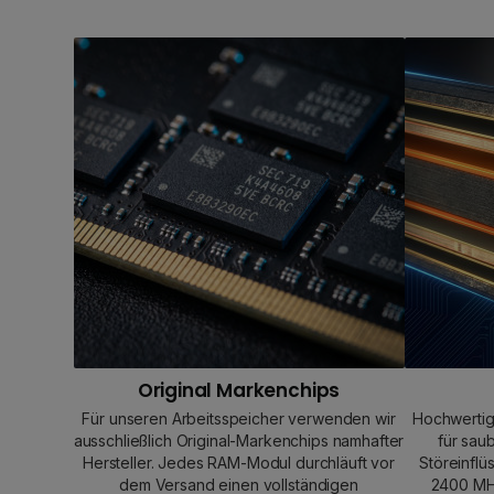
Original Markenchips
Für unseren Arbeitsspeicher verwenden wir
Hochwertig
ausschließlich Original-Markenchips namhafter
für sau
Hersteller. Jedes RAM-Modul durchläuft vor
Störeinflü
dem Versand einen vollständigen
2400 MHz