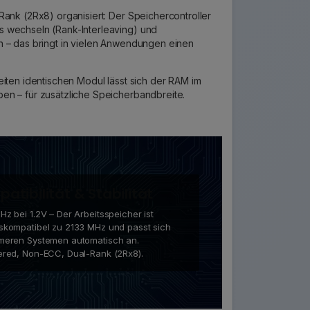
Rank (2Rx8) organisiert: Der Speichercontroller
 wechseln (Rank-Interleaving) und
n – das bringt in vielen Anwendungen einen
eiten identischen Modul lässt sich der RAM im
en – für zusätzliche Speicherbandbreite.
atibilität & Stabilität
z bei 1.2V – Der Arbeitsspeicher ist
skompatibel zu 2133 MHz und passt sich
meren Systemen automatisch an.
ered, Non-ECC, Dual-Rank (2Rx8).