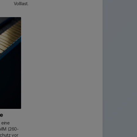
Volllast.
te
 eine
IMM (260-
chutz vor