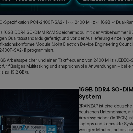
-Spezifikation PC4-2400T-SA2-11 · ✓ 2400 MHz ✓ 16GB ✓ Dual-Rank
es 16GB DDR4 SO-DIMM RAM Speichermodul mit der Artikelnummer B
gen Qualitätsstandards gefertigt und vor der Auslieferung einzeln ge
fikationskonforme Module (Joint Electron Device Engineering Council
2400T-SA2-11 programmiert.
6GB Arbeitsspeicher und einer Taktfrequenz von 2400 MHz (JEDEC-Sp
t für flüssiges Multitasking und anspruchsvolle Anwendungen – bei 
is zu 19,2 GB/s.
16GB DDR4 SO-DIM
System
BRAINZAP ist eine deutsche
deutschen Unternehmen, mit
Arbeitsspeicher (1x 16GB) 
Laptops und kompakte Syste
wenigen Minuten, automatis