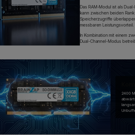
Das RAM-Modul ist als Dual-
kann zwischen beiden Ranks
Speicherzugriffe überlappe
messbaren Leistungsvorteil.
In Kombination mit einem zw
Dual-Channel-Modus betreib
Komp
2400 MH
abwärt
langsa
Unbuff