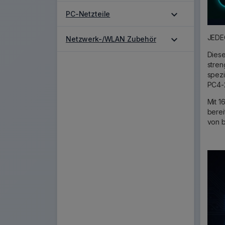
expand_more
PC-Netzteile
JEDEC
expand_more
Netzwerk-/WLAN Zubehör
Dies
stren
spezi
PC4-
Mit 1
berei
von b