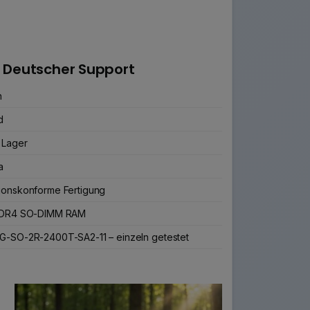
 Deutscher Support
n
d
 Lager
a
ionskonforme Fertigung
 DDR4 SO-DIMM RAM
G-SO-2R-2400T-SA2-11 – einzeln getestet