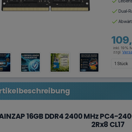
check
Lebens
check
Dual-Ra
check
Abwärt
109
inkl. 19% 
zzgl.
Vers
rtikelbeschreibung
AINZAP 16GB DDR4 2400 MHz PC4-24
2Rx8 CL17