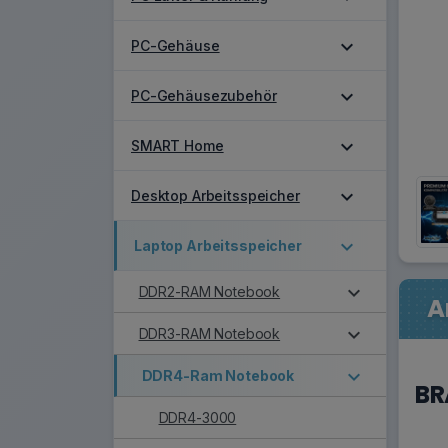
expand_more
PC-Gehäuse
expand_more
PC-Gehäusezubehör
expand_more
SMART Home
expand_more
Desktop Arbeitsspeicher
expand_more
Laptop Arbeitsspeicher
expand_more
DDR2-RAM Notebook
A
expand_more
DDR3-RAM Notebook
expand_more
DDR4-Ram Notebook
BR
DDR4-3000