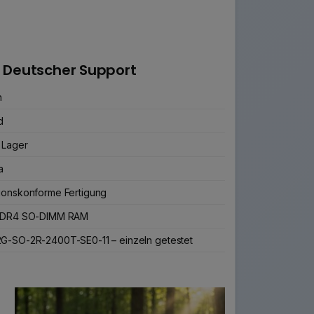
 Deutscher Support
n
d
 Lager
a
ionskonforme Fertigung
 DDR4 SO-DIMM RAM
G-SO-2R-2400T-SE0-11 – einzeln getestet