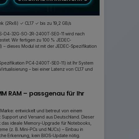
 (2Rx8) ✓ CL17 ✓ bis zu 19,2 GB/s
BS-D4-32G-SO-2R-2400T-SE0-11 wird nach
testet. Wir fertigen zu 100 % JEDEC-
) – dieses Modul ist mit der JEDEC-Spezifikation
ezifikation PC4-2400T-SE0-11) ist Ihr System
Virtualisierung – bei einer Latenz von CL17 und
M RAM – passgenau für Ihr
 Marke: entwickelt und betreut von einem
 Support und Versand aus Deutschland. Dieser
ist das ideale Memory-Upgrade für Notebooks,
me (z. B. Mini-PCs und NUCs) – Einbau in
che Erkennung, kein BIOS-Update nötig.