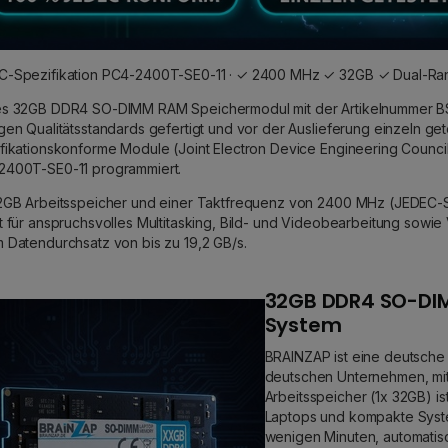
-Spezifikation PC4-2400T-SE0-11 · ✓ 2400 MHz ✓ 32GB ✓ Dual-Rank
es 32GB DDR4 SO-DIMM RAM Speichermodul mit der Artikelnummer 
gen Qualitätsstandards gefertigt und vor der Auslieferung einzeln ge
fikationskonforme Module (Joint Electron Device Engineering Council
2400T-SE0-11 programmiert.
2GB Arbeitsspeicher und einer Taktfrequenz von 2400 MHz (JEDEC-Sp
t für anspruchsvolles Multitasking, Bild- und Videobearbeitung sowie 
 Datendurchsatz von bis zu 19,2 GB/s.
32GB DDR4 SO-DIM
System
BRAINZAP ist eine deutsche
deutschen Unternehmen, mit
Arbeitsspeicher (1x 32GB) 
Laptops und kompakte Syste
wenigen Minuten, automatis