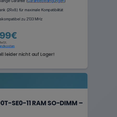
lange Garantie (
Garantiebedingungen
)
nk (2Rx8) für maximale Kompatibilität
skompatibel zu 2133 MHz
,99€
MwSt.
andkosten
ll leider nicht auf Lager!
00T-SE0-11 RAM SO-DIMM –