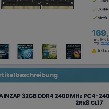
check
Lebens
check
Dual-Ra
check
Abwärt
169
inkl. 19% 
zzgl.
Vers
Aktue
rtikelbeschreibung
AINZAP 32GB DDR4 2400 MHz PC4-24
2Rx8 CL17