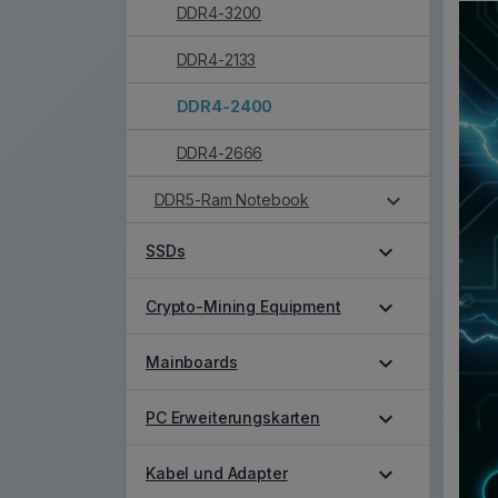
DDR4-3200
DDR4-2133
DDR4-2400
DDR4-2666
expand_more
DDR5-Ram Notebook
expand_more
SSDs
expand_more
Crypto-Mining Equipment
expand_more
Mainboards
expand_more
PC Erweiterungskarten
expand_more
Kabel und Adapter