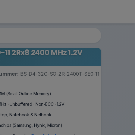
1 2Rx8 2400 MHz 1.2V
nummer:
BS-D4-32G-SO-2R-2400T-SE0-11
M (Small Outline Memory)
Hz · Unbuffered · Non-ECC · 1.2V
ptop, Notebook & Netbook
chips (Samsung, Hynix, Micron)