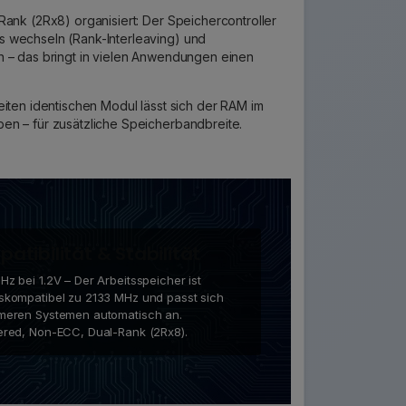
Rank (2Rx8) organisiert: Der Speichercontroller
 wechseln (Rank-Interleaving) und
n – das bringt in vielen Anwendungen einen
eiten identischen Modul lässt sich der RAM im
en – für zusätzliche Speicherbandbreite.
atibilität & Stabilität
z bei 1.2V – Der Arbeitsspeicher ist
skompatibel zu 2133 MHz und passt sich
meren Systemen automatisch an.
ered, Non-ECC, Dual-Rank (2Rx8).