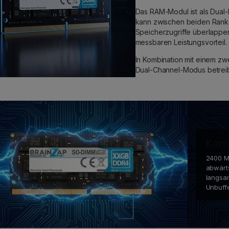
Das RAM-Modul ist als Dual-
kann zwischen beiden Ranks
Speicherzugriffe überlappe
messbaren Leistungsvorteil.
In Kombination mit einem zw
Dual-Channel-Modus betreib
Komp
2400 MH
abwärt
langsa
Unbuff