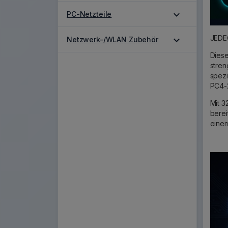
expand_more
PC-Netzteile
JEDEC
expand_more
Netzwerk-/WLAN Zubehör
Dies
stren
spezi
PC4-
Mit 3
berei
einem