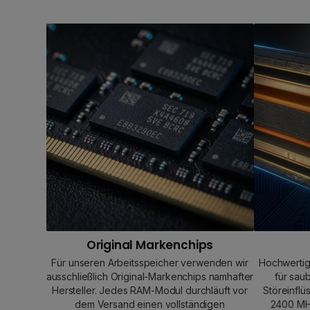
Original Markenchips
Für unseren Arbeitsspeicher verwenden wir
Hochwertig
ausschließlich Original-Markenchips namhafter
für sau
Hersteller. Jedes RAM-Modul durchläuft vor
Störeinflü
dem Versand einen vollständigen
2400 MHz