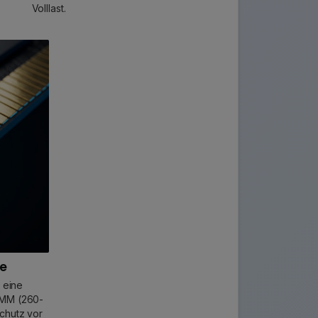
Volllast.
te
 eine
IMM (260-
chutz vor