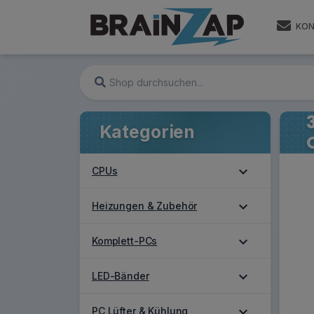
KON
Kategorien
expand_more
CPUs
expand_more
Heizungen & Zubehör
expand_more
Komplett-PCs
expand_more
LED-Bänder
expand_more
PC Lüfter & Kühlung