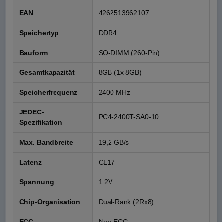
EAN
4262513962107
Speichertyp
DDR4
Bauform
SO-DIMM (260-Pin)
Gesamtkapazität
8GB (1x 8GB)
Speicherfrequenz
2400 MHz
JEDEC-
PC4-2400T-SA0-10
Spezifikation
Max. Bandbreite
19,2 GB/s
Latenz
CL17
Spannung
1.2V
Chip-Organisation
Dual-Rank (2Rx8)
ECC
Non-ECC