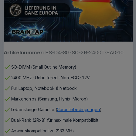
Artikelnummer:
BS-D4-8G-SO-2R-2400T-SA0-10
check
SO-DIMM (Small Outline Memory)
check
2400 MHz · Unbuffered · Non-ECC · 1.2V
check
Für Laptop, Notebook & Netbook
check
Markenchips (Samsung, Hynix, Micron)
check
Lebenslange Garantie (
Garantiebedingungen
)
check
Dual-Rank (2Rx8) für maximale Kompatibilität
check
Abwärtskompatibel zu 2133 MHz