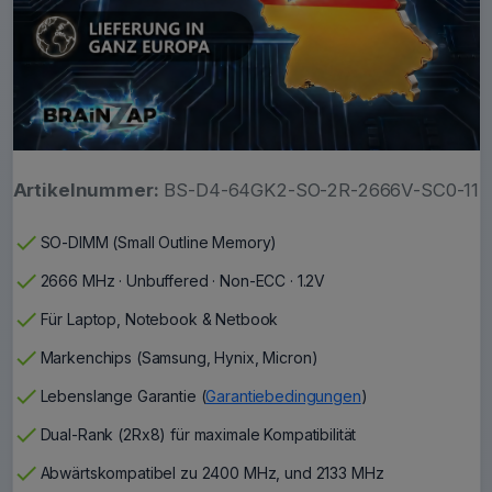
Artikelnummer:
BS-D4-64GK2-SO-2R-2666V-SC0-11
check
SO-DIMM (Small Outline Memory)
check
2666 MHz · Unbuffered · Non-ECC · 1.2V
check
Für Laptop, Notebook & Netbook
check
Markenchips (Samsung, Hynix, Micron)
check
Lebenslange Garantie (
Garantiebedingungen
)
check
Dual-Rank (2Rx8) für maximale Kompatibilität
check
Abwärtskompatibel zu 2400 MHz, und 2133 MHz