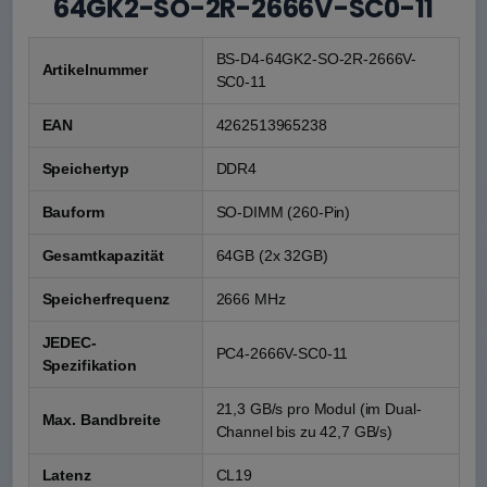
64GK2-SO-2R-2666V-SC0-11
BS-D4-64GK2-SO-2R-2666V-
Artikelnummer
SC0-11
EAN
4262513965238
Speichertyp
DDR4
Bauform
SO-DIMM (260-Pin)
Gesamtkapazität
64GB (2x 32GB)
Speicherfrequenz
2666 MHz
JEDEC-
PC4-2666V-SC0-11
Spezifikation
21,3 GB/s pro Modul (im Dual-
Max. Bandbreite
Channel bis zu 42,7 GB/s)
Latenz
CL19