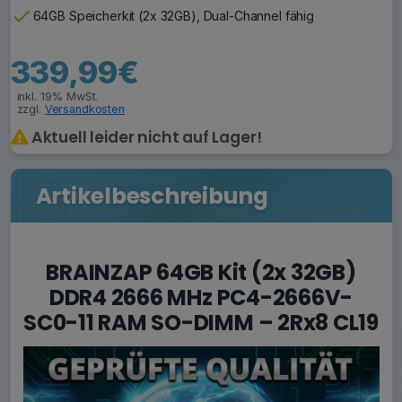
check
64GB Speicherkit (2x 32GB), Dual-Channel fähig
339,99€
inkl. 19% MwSt.
zzgl.
Versandkosten
Aktuell leider nicht auf Lager!
Artikelbeschreibung
BRAINZAP 64GB Kit (2x 32GB)
DDR4 2666 MHz PC4-2666V-
SC0-11 RAM SO-DIMM – 2Rx8 CL19