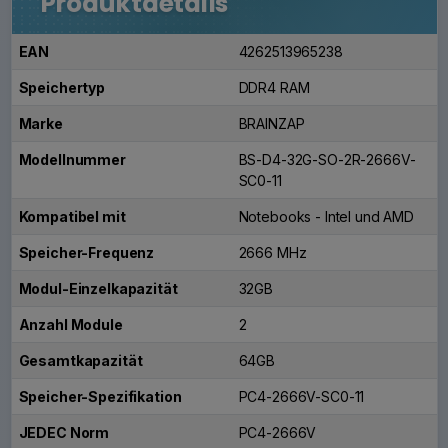
Produktdetails
EAN
4262513965238
Speichertyp
DDR4 RAM
Marke
BRAINZAP
Modellnummer
BS-D4-32G-SO-2R-2666V-
SC0-11
Kompatibel mit
Notebooks - Intel und AMD
Speicher-Frequenz
2666 MHz
Modul-Einzelkapazität
32GB
Anzahl Module
2
Gesamtkapazität
64GB
Speicher-Spezifikation
PC4-2666V-SC0-11
JEDEC Norm
PC4-2666V