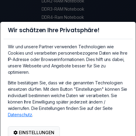
DDR2-RAM Notebook
DDR3-RAM Notebook
DDR4-Ram Notebook
DDR5-Ram Notebook
Wir schätzen Ihre Privatsphäre!
SSDs
SSDs
Wir und unsere Partner verwenden Technologien wie
Crypto-Mining Equipment
Cookies und verarbeiten personenbezogene Daten wie Ihre
Crypto-Mining Equipment
IP-Adresse oder Browserinformationen. Dies hilft uns dabei,
unsere Webseite und Angebote besser für Sie zu
Mainboards
optimieren.
Mainboards
Bitte bestätigen Sie, dass wir die genannten Technologien
PCI-Express Erweiterungskarten
einsetzen dürfen. Mit dem Button "Einstellungen" können Sie
PC Erweiterungskarten
individuell bestimmen welche Daten wir verarbeiten. Sie
Kabel und Adapter
können Ihre Einwilligung später jederzeit ändern /
Kabel und Adapter
widerrufen. Die Einstellungen finden Sie auf der Seite
Datenschutz
.
PC-Netzteile
PC-Netzteile
Netzwerk-/WLAN Zubehör
EINSTELLUNGEN