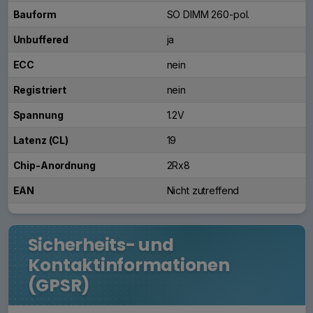
Bauform
SO DIMM 260-pol.
Unbuffered
ja
ECC
nein
Registriert
nein
Spannung
1.2V
Latenz (CL)
19
Chip-Anordnung
2Rx8
EAN
Nicht zutreffend
Sicherheits- und
Kontaktinformationen
(GPSR)