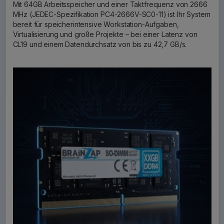
Mit 64GB Arbeitsspeicher und einer Taktfrequenz von 2666
MHz (JEDEC-Spezifikation PC4-2666V-SC0-11) ist Ihr System
bereit für speicherintensive Workstation-Aufgaben,
Virtualisierung und große Projekte – bei einer Latenz von
CL19 und einem Datendurchsatz von bis zu 42,7 GB/s.