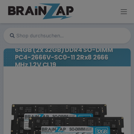
64GB (2x 32GB) DDR4 SO-DIMM
PC4-2666V-SC0-11 2Rx8 2666
MHz 1.2V CL19