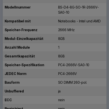
Modellnummer
BS-D4-8G-SO-1R-2666V-
SA0-10
Kompatibel mit
Notebooks - Intel und AMD
Speicher-Frequenz
2666 MHz
Modul-Einzelkapazität
8GB
Anzahl Module
1
Gesamtkapazität
8GB
Speicher-Spezifikation
PC4-2666V-SA0-10
JEDEC Norm
PC4-2666V
Bauform
SO DIMM 260-pol.
Unbuffered
ja
ECC
nein
Registriert
nein