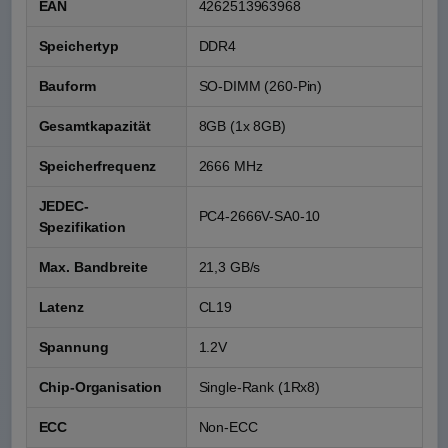
EAN
4262513963968
Speichertyp
DDR4
Bauform
SO-DIMM (260-Pin)
Gesamtkapazität
8GB (1x 8GB)
Speicherfrequenz
2666 MHz
JEDEC-
PC4-2666V-SA0-10
Spezifikation
Max. Bandbreite
21,3 GB/s
Latenz
CL19
Spannung
1.2V
Chip-Organisation
Single-Rank (1Rx8)
ECC
Non-ECC