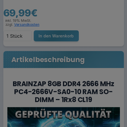
69,99€
inkl. 19% MwSt.
zzgl.
Versandkosten
In den Warenkorb
Artikelbeschreibung
BRAINZAP 8GB DDR4 2666 MHz
PC4-2666V-SA0-10 RAM SO-
DIMM – 1Rx8 CL19