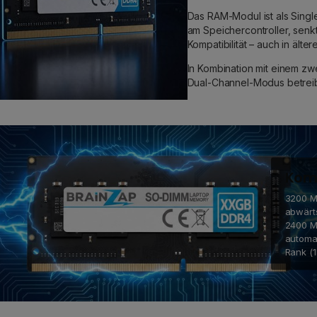
Das RAM-Modul ist als Single
am Speichercontroller, senk
Kompatibilität – auch in äl
In Kombination mit einem zw
Dual-Channel-Modus betreib
Komp
3200 MH
abwärt
2400 M
automa
Rank (1