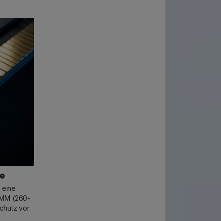
te
 eine
IMM (260-
chutz vor