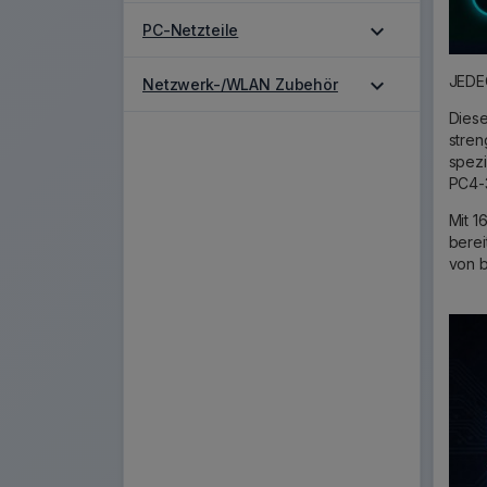
expand_more
PC-Netzteile
JEDEC
expand_more
Netzwerk-/WLAN Zubehör
Dies
stren
spezi
PC4-
Mit 1
berei
von b