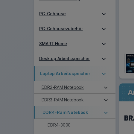
expand_more
PC-Gehäuse
expand_more
PC-Gehäusezubehör
expand_more
SMART Home
expand_more
Desktop Arbeitsspeicher
expand_more
Laptop Arbeitsspeicher
expand_more
DDR2-RAM Notebook
A
expand_more
DDR3-RAM Notebook
expand_more
DDR4-Ram Notebook
BR
DDR4-3000