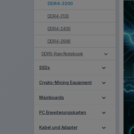
DDR4-3200
DDR4-2133
DDR4-2400
DDR4-2666
expand_more
DDR5-Ram Notebook
expand_more
SSDs
expand_more
Crypto-Mining Equipment
expand_more
Mainboards
expand_more
PC Erweiterungskarten
expand_more
Kabel und Adapter