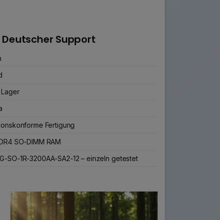
 Deutscher Support
n
d
 Lager
a
ionskonforme Fertigung
 DDR4 SO-DIMM RAM
G-SO-1R-3200AA-SA2-12 – einzeln getestet