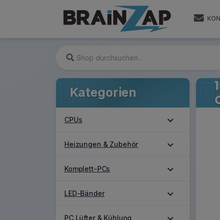
KON
Kategorien
expand_more
CPUs
expand_more
Heizungen & Zubehör
expand_more
Komplett-PCs
expand_more
LED-Bänder
expand_more
PC Lüfter & Kühlung