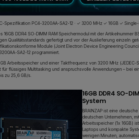
-Spezifikation PC4-3200AA-SA2-12 · ✓ 3200 MHz ✓ 16GB ✓ Single-R
es 16GB DDR4 SO-DIMM RAM Speichermodul mit der Artikelnummer B
gen Qualitätsstandards gefertigt und vor der Auslieferung einzeln ge
fikationskonforme Module (Joint Electron Device Engineering Council
3200AA-SA2-12 programmiert.
6GB Arbeitsspeicher und einer Taktfrequenz von 3200 MHz (JEDEC-Sp
t für flüssiges Multitasking und anspruchsvolle Anwendungen – bei 
is zu 25,6 GB/s.
16GB DDR4 SO-DIM
System
BRAINZAP ist eine deutsche
deutschen Unternehmen, mit
Arbeitsspeicher (1x 16GB) 
Laptops und kompakte Syste
wenigen Minuten, automatis