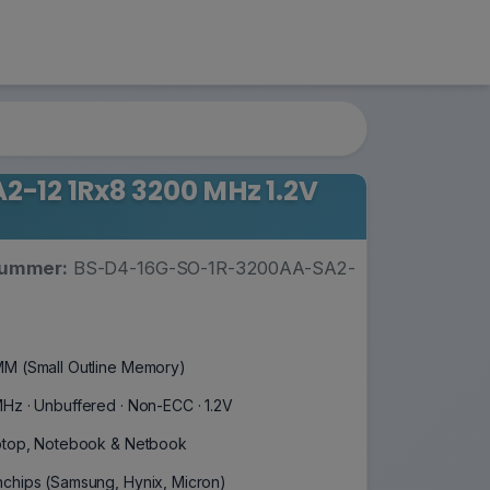
12 1Rx8 3200 MHz 1.2V
nummer:
BS-D4-16G-SO-1R-3200AA-SA2-
M (Small Outline Memory)
Hz · Unbuffered · Non-ECC · 1.2V
ptop, Notebook & Netbook
chips (Samsung, Hynix, Micron)