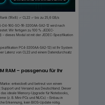
ank (1Rx8) ✓ CL22 ✓ bis zu 25,6 GB/s
S-D4-16G-SO-1R-3200AA-SA2-12 wird nach
testet. Wir fertigen zu 100 % JEDEC-
) – dieses Modul ist mit der JEDEC-Spezifikation
ezifikation PC4-3200AA-SA2-12) ist Ihr System
einer Latenz von CL22 und einem Datendurchsatz
M RAM – passgenau für Ihr
 Marke: entwickelt und betreut von einem
 Support und Versand aus Deutschland. Dieser
ist das ideale Memory-Upgrade für Notebooks,
me (z. B. Mini-PCs und NUCs) – Einbau in
che Erkennung, kein BIOS-Update nötig.