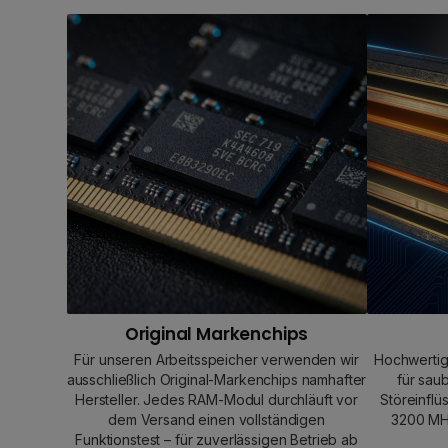
Original Markenchips
Für unseren Arbeitsspeicher verwenden wir
Hochwertig
ausschließlich Original-Markenchips namhafter
für sau
Hersteller. Jedes RAM-Modul durchläuft vor
Störeinflü
dem Versand einen vollständigen
3200 MHz
Funktionstest – für zuverlässigen Betrieb ab