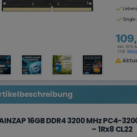
check
Lebens
check
Single
109
inkl. 19% 
zzgl.
Vers
Aktue
rtikelbeschreibung
AINZAP 16GB DDR4 3200 MHz PC4-32
– 1Rx8 CL22