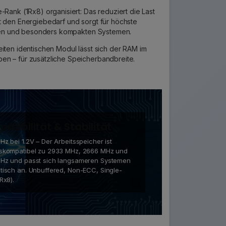
-Rank (1Rx8) organisiert: Das reduziert die Last
t den Energiebedarf und sorgt für höchste
teren und besonders kompakten Systemen.
eiten identischen Modul lässt sich der RAM im
en – für zusätzliche Speicherbandbreite.
atibilität & Stabilität
z bei 1.2V – Der Arbeitsspeicher ist
skompatibel zu 2933 MHz, 2666 MHz und
Hz und passt sich langsameren Systemen
tisch an. Unbuffered, Non-ECC, Single-
Rx8).