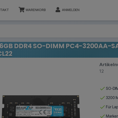
TAKT
WARENKORB
ANMELDEN
16GB DDR4 SO-DIMM PC4-3200AA-SA2-
CL22
Artikel
12
check
SO-DIM
check
3200 M
check
Für La
check
Marken