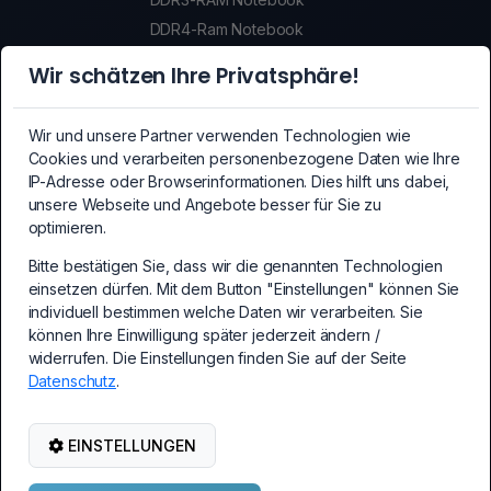
DDR4-Ram Notebook
DDR5-Ram Notebook
Wir schätzen Ihre Privatsphäre!
SSDs
SSDs
Wir und unsere Partner verwenden Technologien wie
Crypto-Mining Equipment
Cookies und verarbeiten personenbezogene Daten wie Ihre
Crypto-Mining Equipment
IP-Adresse oder Browserinformationen. Dies hilft uns dabei,
unsere Webseite und Angebote besser für Sie zu
Mainboards
optimieren.
Mainboards
Bitte bestätigen Sie, dass wir die genannten Technologien
PCI-Express Erweiterungskarten
einsetzen dürfen. Mit dem Button "Einstellungen" können Sie
PC Erweiterungskarten
individuell bestimmen welche Daten wir verarbeiten. Sie
Kabel und Adapter
können Ihre Einwilligung später jederzeit ändern /
Kabel und Adapter
widerrufen. Die Einstellungen finden Sie auf der Seite
Datenschutz
.
PC-Netzteile
PC-Netzteile
Netzwerk-/WLAN Zubehör
EINSTELLUNGEN
Netzwerk-/WLAN Zubehör