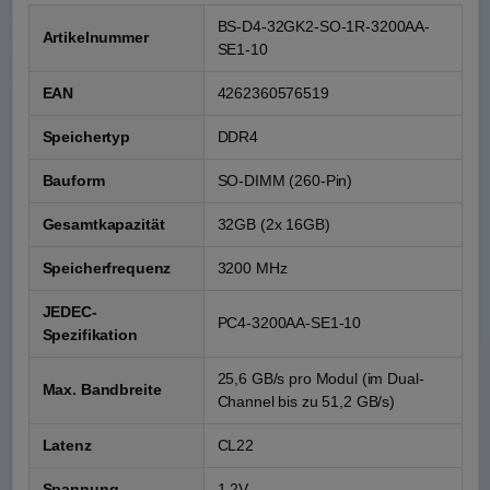
BS-D4-32GK2-SO-1R-3200AA-
Artikelnummer
SE1-10
EAN
4262360576519
Speichertyp
DDR4
Bauform
SO-DIMM (260-Pin)
Gesamtkapazität
32GB (2x 16GB)
Speicherfrequenz
3200 MHz
JEDEC-
PC4-3200AA-SE1-10
Spezifikation
25,6 GB/s pro Modul (im Dual-
Max. Bandbreite
Channel bis zu 51,2 GB/s)
Latenz
CL22
Spannung
1.2V