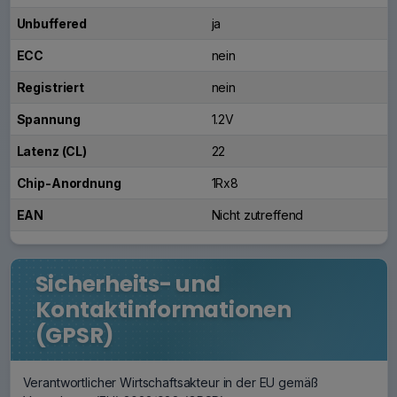
Unbuffered
ja
ECC
nein
Registriert
nein
Spannung
1.2V
Latenz (CL)
22
Chip-Anordnung
1Rx8
EAN
Nicht zutreffend
Sicherheits- und
Kontaktinformationen
(GPSR)
Verantwortlicher Wirtschaftsakteur in der EU gemäß