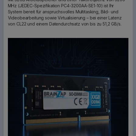
MHz (JEDEC-Spezifikation PC4-3200AA-SE1-10) ist Ihr
System bereit für anspruchsvolles Multitasking, Bild- und
Videobearbeitung sowie Virtualisierung – bei einer Latenz
von CL22 und einem Datendurchsatz von bis zu 51,2 GB/s.