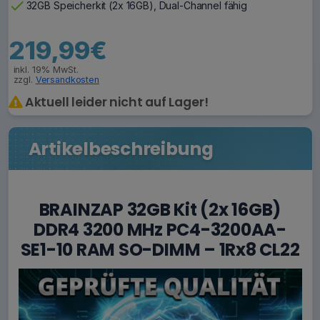
check
32GB Speicherkit (2x 16GB), Dual-Channel fähig
219,99€
inkl. 19% MwSt.
zzgl.
Versandkosten
Aktuell leider nicht auf Lager!
Artikelbeschreibung
BRAINZAP 32GB Kit (2x 16GB)
DDR4 3200 MHz PC4-3200AA-
SE1-10 RAM SO-DIMM – 1Rx8 CL22