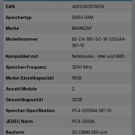
EAN
4262360576519
Speichertyp
DDR4 RAM
Marke
BRAINZAP
Modellnummer
BS-D4-16G-SO-1R-3200AA-
SE1-10
Kompatibel mit
Notebooks - Intel und AMD
Speicher-Frequenz
3200 MHz
Modul-Einzelkapazität
16GB
Anzahl Module
2
Gesamtkapazität
32GB
Speicher-Spezifikation
PC4-3200AA-SE1-10
JEDEC Norm
PC4-3200A
Bauform
SO DIMM 260-pol.