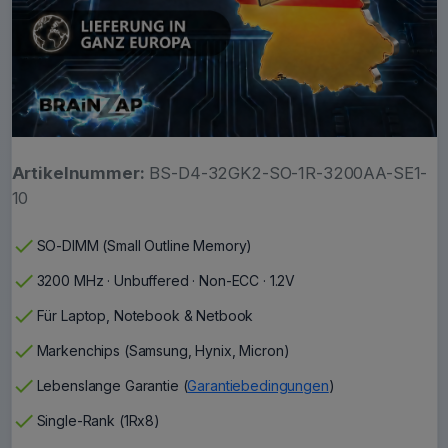
Artikelnummer:
BS-D4-32GK2-SO-1R-3200AA-SE1-
10
check
SO-DIMM (Small Outline Memory)
check
3200 MHz · Unbuffered · Non-ECC · 1.2V
check
Für Laptop, Notebook & Netbook
check
Markenchips (Samsung, Hynix, Micron)
check
Lebenslange Garantie (
Garantiebedingungen
)
check
Single-Rank (1Rx8)