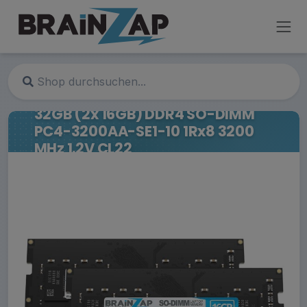
32GB (2x 16GB) DDR4 SO-DIMM
PC4-3200AA-SE1-10 1Rx8 3200
MHz 1.2V CL22