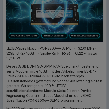
JEDEC-Spezifikation PC4-3200AA-SE1-10 · ✓ 3200 MHz ✓
32GB Kit (2x 16GB) ✓ Single-Rank (1Rx8) ✓ CL22 ✓ bis zu
51,2 GB/s
Dieses 32GB DDR4 SO-DIMM RAM Speicherkit (bestehend
aus 2 Modulen mit je 16GB) mit der Artikelnummer BS-D4-
32GK2-SO-1R-3200AA-SE1-10 wird nach strengen
Qualitätsstandards gefertigt und vor der Auslieferung einzeln
getestet. Wir fertigen zu 100 % JEDEC-
spezifikationskonforme Module (Joint Electron Device
Engineering Council) – dieses Modul ist mit der JEDEC-
Spezifikation PC4-3200AA-SE1-10 programmiert.
Mit 32GB Arbeitsspeicher und einer Taktfrequenz von 3200