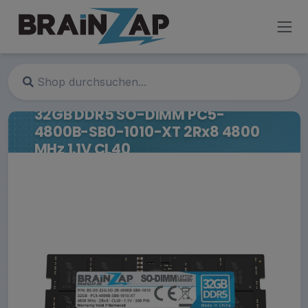
32GB DDR5 SO-DIMM PC5-
4800B-SB0-1010-XT 2Rx8 4800
MHz 1.1V CL40