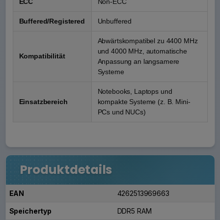
ECC
Non-ECC
Buffered/Registered
Unbuffered
Abwärtskompatibel zu 4400 MHz
und 4000 MHz, automatische
Kompatibilität
Anpassung an langsamere
Systeme
Notebooks, Laptops und
Einsatzbereich
kompakte Systeme (z. B. Mini-
PCs und NUCs)
Produktdetails
EAN
4262513969663
Speichertyp
DDR5 RAM