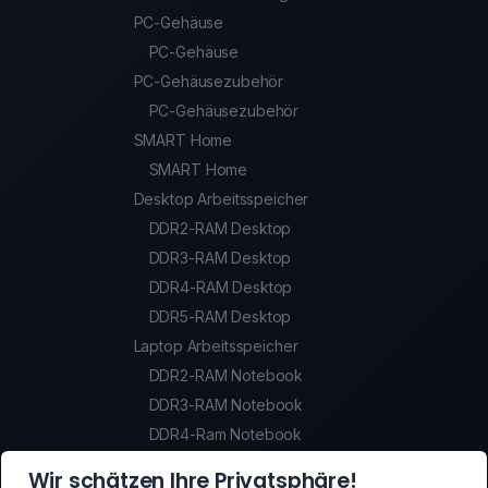
PC-Gehäuse
PC-Gehäuse
PC-Gehäusezubehör
PC-Gehäusezubehör
SMART Home
SMART Home
Desktop Arbeitsspeicher
DDR2-RAM Desktop
DDR3-RAM Desktop
DDR4-RAM Desktop
DDR5-RAM Desktop
Laptop Arbeitsspeicher
DDR2-RAM Notebook
DDR3-RAM Notebook
DDR4-Ram Notebook
DDR5-Ram Notebook
Wir schätzen Ihre Privatsphäre!