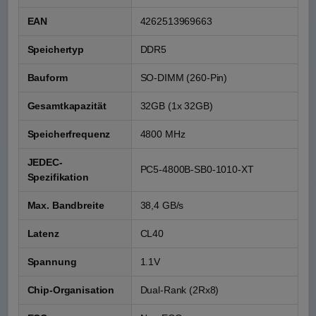
EAN
4262513969663
Speichertyp
DDR5
Bauform
SO-DIMM (260-Pin)
Gesamtkapazität
32GB (1x 32GB)
Speicherfrequenz
4800 MHz
JEDEC-
PC5-4800B-SB0-1010-XT
Spezifikation
Max. Bandbreite
38,4 GB/s
Latenz
CL40
Spannung
1.1V
Chip-Organisation
Dual-Rank (2Rx8)