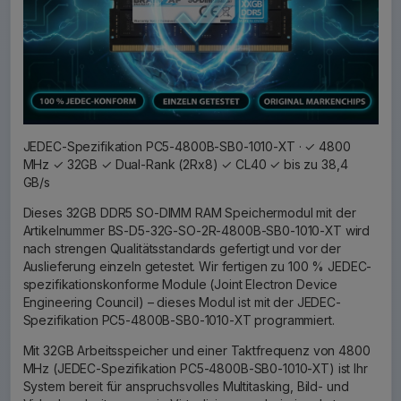
JEDEC-Spezifikation PC5-4800B-SB0-1010-XT · ✓ 4800
MHz ✓ 32GB ✓ Dual-Rank (2Rx8) ✓ CL40 ✓ bis zu 38,4
GB/s
Dieses 32GB DDR5 SO-DIMM RAM Speichermodul mit der
Artikelnummer BS-D5-32G-SO-2R-4800B-SB0-1010-XT wird
nach strengen Qualitätsstandards gefertigt und vor der
Auslieferung einzeln getestet. Wir fertigen zu 100 % JEDEC-
spezifikationskonforme Module (Joint Electron Device
Engineering Council) – dieses Modul ist mit der JEDEC-
Spezifikation PC5-4800B-SB0-1010-XT programmiert.
Mit 32GB Arbeitsspeicher und einer Taktfrequenz von 4800
MHz (JEDEC-Spezifikation PC5-4800B-SB0-1010-XT) ist Ihr
System bereit für anspruchsvolles Multitasking, Bild- und