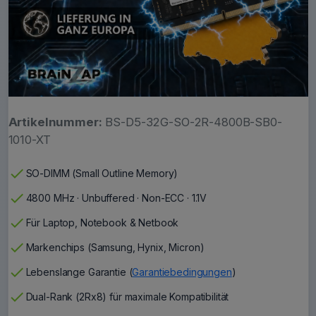
Artikelnummer:
BS-D5-32G-SO-2R-4800B-SB0-
1010-XT
check
SO-DIMM (Small Outline Memory)
check
4800 MHz · Unbuffered · Non-ECC · 1.1V
check
Für Laptop, Notebook & Netbook
check
Markenchips (Samsung, Hynix, Micron)
check
Lebenslange Garantie (
Garantiebedingungen
)
check
Dual-Rank (2Rx8) für maximale Kompatibilität