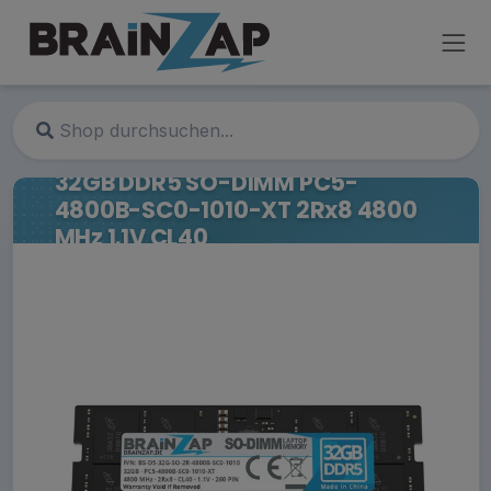
32GB DDR5 SO-DIMM PC5-
4800B-SC0-1010-XT 2Rx8 4800
MHz 1.1V CL40