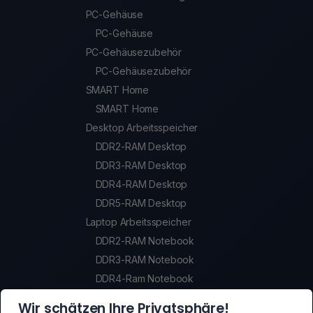
PC-Gehäuse
PC-Gehäuse
PC-Gehäusezubehör
PC-Gehäusezubehör
SMART Home
SMART Home
Desktop Arbeitsspeicher
DDR2-RAM Desktop
DDR3-RAM Desktop
DDR4-RAM Desktop
DDR5-RAM Desktop
Laptop Arbeitsspeicher
DDR2-RAM Notebook
DDR3-RAM Notebook
DDR4-Ram Notebook
DDR5-Ram Notebook
Wir schätzen Ihre Privatsphäre!