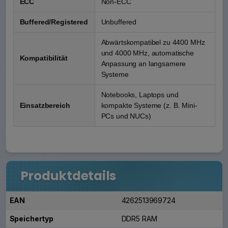
ECC
Non-ECC
Buffered/Registered
Unbuffered
Abwärtskompatibel zu 4400 MHz
und 4000 MHz, automatische
Kompatibilität
Anpassung an langsamere
Systeme
Notebooks, Laptops und
Einsatzbereich
kompakte Systeme (z. B. Mini-
PCs und NUCs)
Produktdetails
EAN
4262513969724
Speichertyp
DDR5 RAM