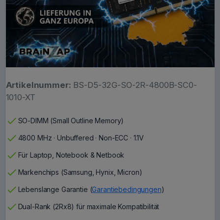
Artikelnummer:
BS-D5-32G-SO-2R-4800B-SC0-
1010-XT
check
SO-DIMM (Small Outline Memory)
check
4800 MHz · Unbuffered · Non-ECC · 1.1V
check
Für Laptop, Notebook & Netbook
check
Markenchips (Samsung, Hynix, Micron)
check
Lebenslange Garantie (
Garantiebedingungen
)
check
Dual-Rank (2Rx8) für maximale Kompatibilität