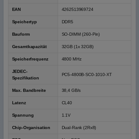
EAN
4262513969724
Speichertyp
DDR5
Bauform
SO-DIMM (260-Pin)
Gesamtkapazität
32GB (1x 32GB)
Speicherfrequenz
4800 MHz
JEDEC-
PC5-4800B-SC0-1010-XT
Spezifikation
Max. Bandbreite
38,4 GB/s
Latenz
CL40
Spannung
1.1V
Chip-Organisation
Dual-Rank (2Rx8)