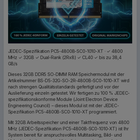
JEDEC-Spezifikation PC5-4800B-SC0-1010-XT · ✓ 4800
MHz ✓ 32GB ✓ Dual-Rank (2Rx8) ✓ CL40 ✓ bis zu 38,4
GB/s
Dieses 32GB DDR5 SO-DIMM RAM Speichermodul mit der
Artikelnummer BS-D5-32G-SO-2R-4800B-SC0-1010-XT wird
nach strengen Qualitätsstandards gefertigt und vor der
Auslieferung einzeln getestet. Wir fertigen zu 100 % JEDEC-
spezifikationskonforme Module (Joint Electron Device
Engineering Council) – dieses Modul ist mit der JEDEC-
Spezifikation PC5-4800B-SC0-1010-XT programmiert.
Mit 32GB Arbeitsspeicher und einer Taktfrequenz von 4800
MHz (JEDEC-Spezifikation PC5-4800B-SC0-1010-XT) ist Ihr
System bereit für anspruchsvolles Multitasking, Bild- und