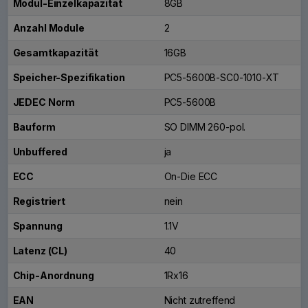
Modul-Einzelkapazität
8GB
Anzahl Module
2
Gesamtkapazität
16GB
Speicher-Spezifikation
PC5-5600B-SC0-1010-XT
JEDEC Norm
PC5-5600B
Bauform
SO DIMM 260-pol.
Unbuffered
ja
ECC
On-Die ECC
Registriert
nein
Spannung
1.1V
Latenz (CL)
40
Chip-Anordnung
1Rx16
EAN
Nicht zutreffend