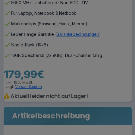
check
5600 MHz · Unbuffered · Non-ECC · 1.1V
check
Für Laptop, Notebook & Netbook
check
Markenchips (Samsung, Hynix, Micron)
check
Lebenslange Garantie (
Garantiebedingungen
)
check
Single-Rank (1Rx8)
check
16GB Speicherkit (2x 8GB), Dual-Channel fähig
179,99€
inkl. 19% MwSt.
zzgl.
Versandkosten
Aktuell leider nicht auf Lager!
Artikelbeschreibung