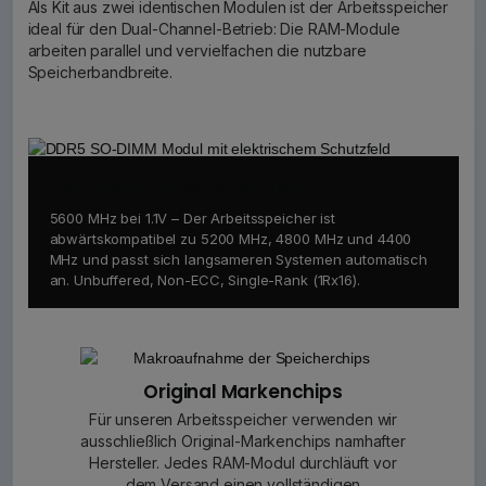
Als Kit aus zwei identischen Modulen ist der Arbeitsspeicher
ideal für den Dual-Channel-Betrieb: Die RAM-Module
arbeiten parallel und vervielfachen die nutzbare
Speicherbandbreite.
Kompatibilität & Stabilität
5600 MHz bei 1.1V – Der Arbeitsspeicher ist
abwärtskompatibel zu 5200 MHz, 4800 MHz und 4400
MHz und passt sich langsameren Systemen automatisch
an. Unbuffered, Non-ECC, Single-Rank (1Rx16).
Original Markenchips
Für unseren Arbeitsspeicher verwenden wir
ausschließlich Original-Markenchips namhafter
Hersteller. Jedes RAM-Modul durchläuft vor
dem Versand einen vollständigen