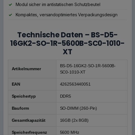
Modul sicher im antistatischen Schutzbeutel
Kompaktes, versandoptimiertes Verpackungsdesign
Technische Daten – BS-D5-
16GK2-SO-1R-5600B-SC0-1010-
XT
BS-D5-16GK2-SO-1R-5600B-
Artikelnummer
SC0-1010-XT
EAN
4262563440051
Speichertyp
DDR5
Bauform
SO-DIMM (260-Pin)
Gesamtkapazität
16GB (2x 8GB)
Speicherfrequenz
5600 MHz