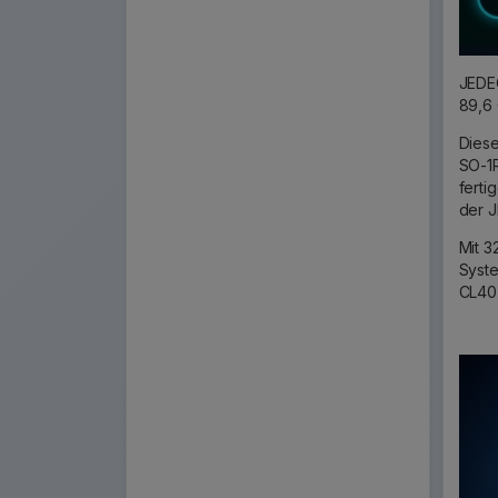
JEDEC
89,6
Diese
SO-1R
ferti
der J
Mit 3
Syste
CL40 