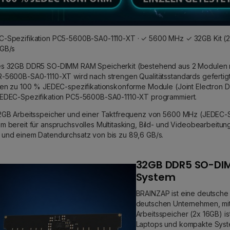
-Spezifikation PC5-5600B-SA0-1110-XT · ✓ 5600 MHz ✓ 32GB Kit (2
 GB/s
s 32GB DDR5 SO-DIMM RAM Speicherkit (bestehend aus 2 Modulen mi
-5600B-SA0-1110-XT wird nach strengen Qualitätsstandards gefertigt 
gen zu 100 % JEDEC-spezifikationskonforme Module (Joint Electron De
EDEC-Spezifikation PC5-5600B-SA0-1110-XT programmiert.
2GB Arbeitsspeicher und einer Taktfrequenz von 5600 MHz (JEDEC-Sp
m bereit für anspruchsvolles Multitasking, Bild- und Videobearbeitung
und einem Datendurchsatz von bis zu 89,6 GB/s.
32GB DDR5 SO-DIM
System
BRAINZAP ist eine deutsche
deutschen Unternehmen, mit
Arbeitsspeicher (2x 16GB) 
Laptops und kompakte Syste