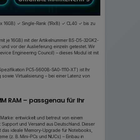
x 16GB) ✓ Single-Rank (1Rx8) ✓ CL40 ✓ bis zu
t je 16GB) mit der Artikelnummer BS-D5-32GK2-
und vor der Auslieferung einzeln getestet. Wir
vice Engineering Council) – dieses Modul ist mit
ezifikation PC5-5600B-SA0-1110-XT) ist Ihr
 sowie Virtualisierung – bei einer Latenz von
M RAM – passgenau für Ihr
 Marke: entwickelt und betreut von einem
 Support und Versand aus Deutschland. Dieser
ist das ideale Memory-Upgrade für Notebooks,
me (z. B. Mini-PCs und NUCs) – Einbau in