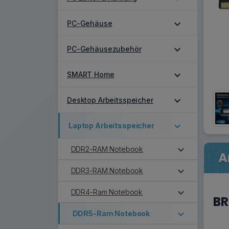
expand_more
PC-Gehäuse
expand_more
PC-Gehäusezubehör
expand_more
SMART Home
expand_more
Desktop Arbeitsspeicher
expand_more
Laptop Arbeitsspeicher
expand_more
DDR2-RAM Notebook
A
expand_more
DDR3-RAM Notebook
expand_more
DDR4-Ram Notebook
BR
expand_more
DDR5-Ram Notebook