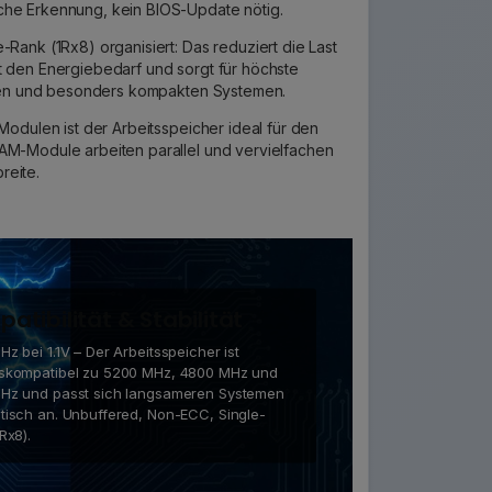
che Erkennung, kein BIOS-Update nötig.
-Rank (1Rx8) organisiert: Das reduziert die Last
t den Energiebedarf und sorgt für höchste
teren und besonders kompakten Systemen.
 Modulen ist der Arbeitsspeicher ideal für den
AM-Module arbeiten parallel und vervielfachen
reite.
atibilität & Stabilität
z bei 1.1V – Der Arbeitsspeicher ist
skompatibel zu 5200 MHz, 4800 MHz und
Hz und passt sich langsameren Systemen
tisch an. Unbuffered, Non-ECC, Single-
Rx8).