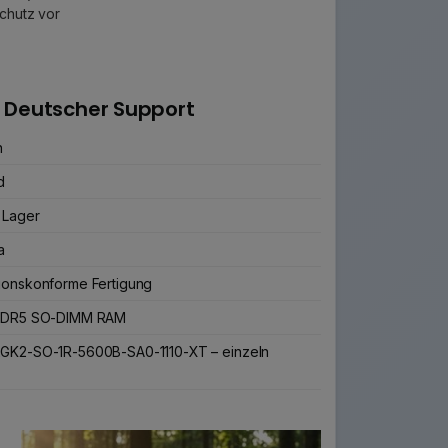
chutz vor
 Deutscher Support
n
d
 Lager
a
ionskonforme Fertigung
 DDR5 SO-DIMM RAM
2GK2-SO-1R-5600B-SA0-1110-XT – einzeln