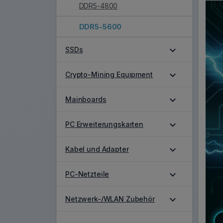
DDR5-4800
DDR5-5600
expand_more
SSDs
expand_more
Crypto-Mining Equipment
expand_more
Mainboards
expand_more
PC Erweiterungskarten
expand_more
Kabel und Adapter
expand_more
PC-Netzteile
expand_more
Netzwerk-/WLAN Zubehör