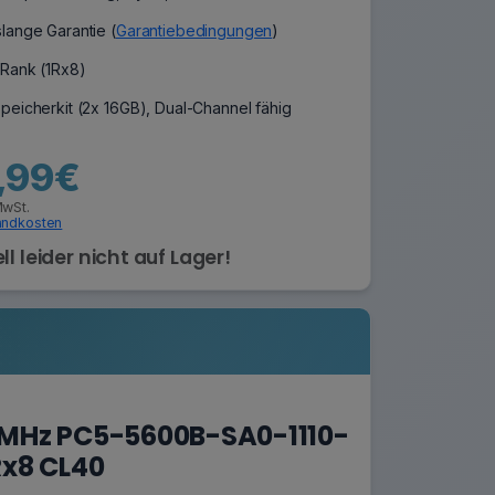
lange Garantie (
Garantiebedingungen
)
-Rank (1Rx8)
peicherkit (2x 16GB), Dual-Channel fähig
,99€
MwSt.
andkosten
ll leider nicht auf Lager!
0 MHz PC5-5600B-SA0-1110-
x8 CL40