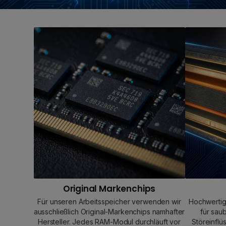
Original Markenchips
Für unseren Arbeitsspeicher verwenden wir
Hochwertig
ausschließlich Original-Markenchips namhafter
für sau
Hersteller. Jedes RAM-Modul durchläuft vor
Störeinflü