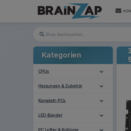
KON
Kategorien
expand_more
CPUs
expand_more
Heizungen & Zubehör
expand_more
Komplett-PCs
expand_more
LED-Bänder
expand_more
PC Lüfter & Kühlung