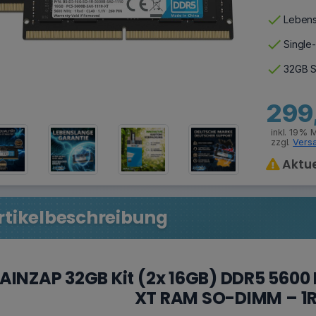
check
Lebens
check
Single
check
32GB S
299
inkl. 19% 
zzgl.
Vers
Aktue
rtikelbeschreibung
AINZAP 32GB Kit (2x 16GB) DDR5 560
XT RAM SO-DIMM – 1R