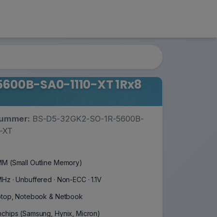
600B-SA0-1110-XT 1Rx8
nummer:
BS-D5-32GK2-SO-1R-5600B-
-XT
M (Small Outline Memory)
Hz · Unbuffered · Non-ECC · 1.1V
ptop, Notebook & Netbook
chips (Samsung, Hynix, Micron)