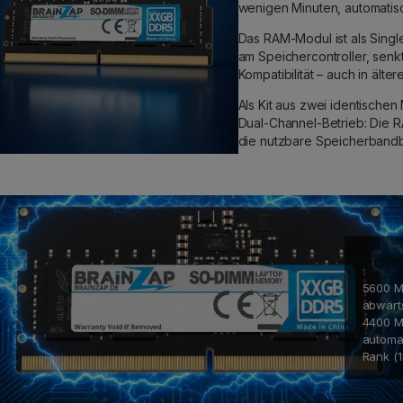
wenigen Minuten, automatis
Das RAM-Modul ist als Single
am Speichercontroller, senk
Kompatibilität – auch in äl
Als Kit aus zwei identischen
Dual-Channel-Betrieb: Die R
die nutzbare Speicherbandb
Komp
5600 MH
abwärt
4400 M
automa
Rank (1