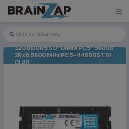
32GB DDR5 SO-DIMM PC5-5600B
2Rx8 5600 MHz PC5-44800S 1.1V
CL40