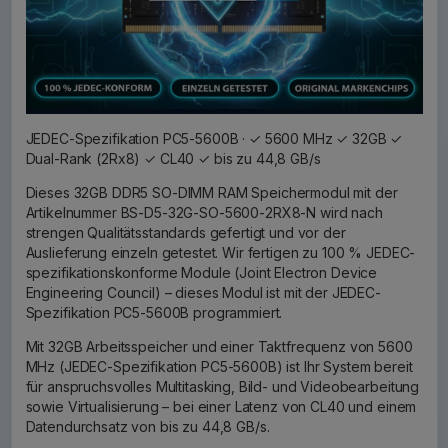
JEDEC-Spezifikation PC5-5600B · ✓ 5600 MHz ✓ 32GB ✓
Dual-Rank (2Rx8) ✓ CL40 ✓ bis zu 44,8 GB/s
Dieses 32GB DDR5 SO-DIMM RAM Speichermodul mit der
Artikelnummer BS-D5-32G-SO-5600-2RX8-N wird nach
strengen Qualitätsstandards gefertigt und vor der
Auslieferung einzeln getestet. Wir fertigen zu 100 % JEDEC-
spezifikationskonforme Module (Joint Electron Device
Engineering Council) – dieses Modul ist mit der JEDEC-
Spezifikation PC5-5600B programmiert.
Mit 32GB Arbeitsspeicher und einer Taktfrequenz von 5600
MHz (JEDEC-Spezifikation PC5-5600B) ist Ihr System bereit
für anspruchsvolles Multitasking, Bild- und Videobearbeitung
sowie Virtualisierung – bei einer Latenz von CL40 und einem
Datendurchsatz von bis zu 44,8 GB/s.