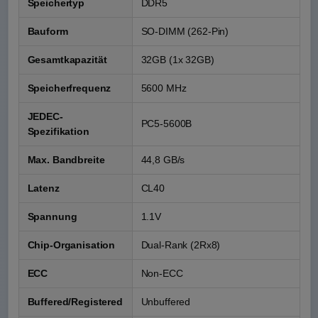
Speichertyp
DDR5
Bauform
SO-DIMM (262-Pin)
Gesamtkapazität
32GB (1x 32GB)
Speicherfrequenz
5600 MHz
JEDEC-
PC5-5600B
Spezifikation
Max. Bandbreite
44,8 GB/s
Latenz
CL40
Spannung
1.1V
Chip-Organisation
Dual-Rank (2Rx8)
ECC
Non-ECC
Buffered/Registered
Unbuffered