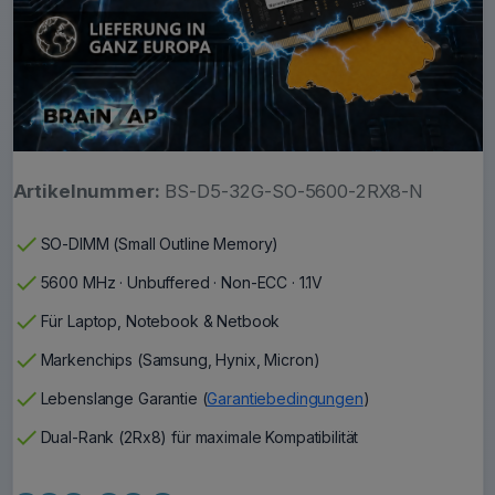
Artikelnummer:
BS-D5-32G-SO-5600-2RX8-N
check
SO-DIMM (Small Outline Memory)
check
5600 MHz · Unbuffered · Non-ECC · 1.1V
check
Für Laptop, Notebook & Netbook
check
Markenchips (Samsung, Hynix, Micron)
check
Lebenslange Garantie (
Garantiebedingungen
)
check
Dual-Rank (2Rx8) für maximale Kompatibilität