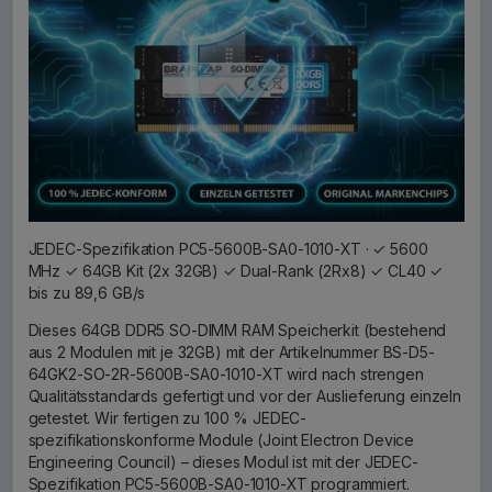
JEDEC-Spezifikation PC5-5600B-SA0-1010-XT · ✓ 5600
MHz ✓ 64GB Kit (2x 32GB) ✓ Dual-Rank (2Rx8) ✓ CL40 ✓
bis zu 89,6 GB/s
Dieses 64GB DDR5 SO-DIMM RAM Speicherkit (bestehend
aus 2 Modulen mit je 32GB) mit der Artikelnummer BS-D5-
64GK2-SO-2R-5600B-SA0-1010-XT wird nach strengen
Qualitätsstandards gefertigt und vor der Auslieferung einzeln
getestet. Wir fertigen zu 100 % JEDEC-
spezifikationskonforme Module (Joint Electron Device
Engineering Council) – dieses Modul ist mit der JEDEC-
Spezifikation PC5-5600B-SA0-1010-XT programmiert.