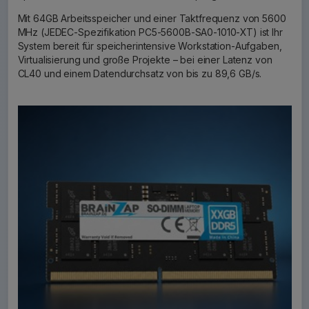
Mit 64GB Arbeitsspeicher und einer Taktfrequenz von 5600
MHz (JEDEC-Spezifikation PC5-5600B-SA0-1010-XT) ist Ihr
System bereit für speicherintensive Workstation-Aufgaben,
Virtualisierung und große Projekte – bei einer Latenz von
CL40 und einem Datendurchsatz von bis zu 89,6 GB/s.