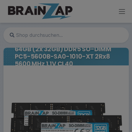
64GB (2x 32GB) DDR5 SO-DIMM
PC5-5600B-SA0-1010-XT 2Rx8
5600 MHz 1.1V CL40