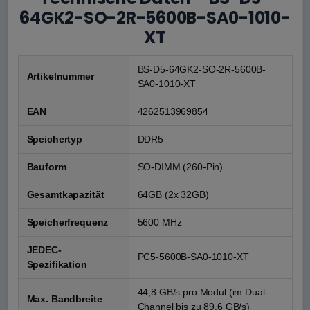
64GK2-SO-2R-5600B-SA0-1010-
XT
BS-D5-64GK2-SO-2R-5600B-
Artikelnummer
SA0-1010-XT
EAN
4262513969854
Speichertyp
DDR5
Bauform
SO-DIMM (260-Pin)
Gesamtkapazität
64GB (2x 32GB)
Speicherfrequenz
5600 MHz
JEDEC-
PC5-5600B-SA0-1010-XT
Spezifikation
44,8 GB/s pro Modul (im Dual-
Max. Bandbreite
Channel bis zu 89,6 GB/s)