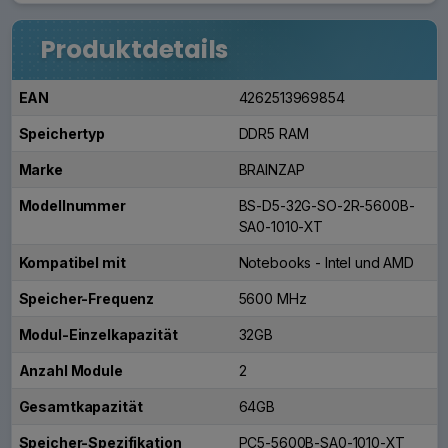
Produktdetails
EAN
4262513969854
Speichertyp
DDR5 RAM
Marke
BRAINZAP
Modellnummer
BS-D5-32G-SO-2R-5600B-
SA0-1010-XT
Kompatibel mit
Notebooks - Intel und AMD
Speicher-Frequenz
5600 MHz
Modul-Einzelkapazität
32GB
Anzahl Module
2
Gesamtkapazität
64GB
Speicher-Spezifikation
PC5-5600B-SA0-1010-XT