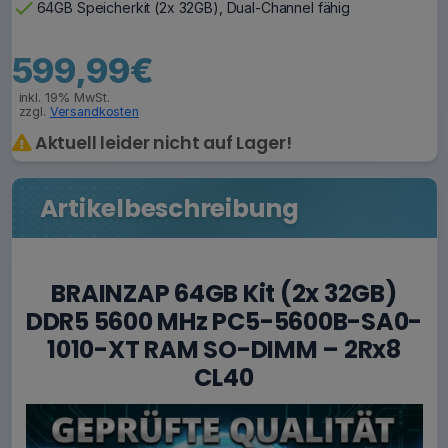
check
64GB Speicherkit (2x 32GB), Dual-Channel fähig
599,99€
inkl. 19% MwSt.
zzgl.
Versandkosten
Aktuell leider nicht auf Lager!
Artikelbeschreibung
BRAINZAP 64GB Kit (2x 32GB)
DDR5 5600 MHz PC5-5600B-SA0-
1010-XT RAM SO-DIMM – 2Rx8
CL40