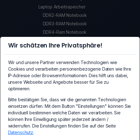
Laptop Arbeitsspeicher
DDR2-RAM Notebook
DDR3-RAM Notebook
DDR4-Ram Notebook
DDR5-Ram Notebook
Wir schätzen Ihre Privatsphäre!
SSDs
SSDs
Wir und unsere Partner verwenden Technologien wie
Crypto-Mining Equipment
Cookies und verarbeiten personenbezogene Daten wie Ihre
Crypto-Mining Equipment
IP-Adresse oder Browserinformationen. Dies hilft uns dabei,
unsere Webseite und Angebote besser für Sie zu
Mainboards
optimieren.
Mainboards
Bitte bestätigen Sie, dass wir die genannten Technologien
PCI-Express Erweiterungskarten
einsetzen dürfen. Mit dem Button "Einstellungen" können Sie
PC Erweiterungskarten
individuell bestimmen welche Daten wir verarbeiten. Sie
Kabel und Adapter
können Ihre Einwilligung später jederzeit ändern /
Kabel und Adapter
widerrufen. Die Einstellungen finden Sie auf der Seite
Datenschutz
.
PC-Netzteile