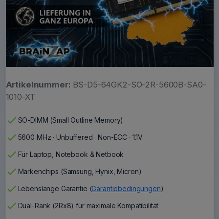
Artikelnummer:
BS-D5-64GK2-SO-2R-5600B-SA0-
1010-XT
check
SO-DIMM (Small Outline Memory)
check
5600 MHz · Unbuffered · Non-ECC · 1.1V
check
Für Laptop, Notebook & Netbook
check
Markenchips (Samsung, Hynix, Micron)
check
Lebenslange Garantie (
Garantiebedingungen
)
check
Dual-Rank (2Rx8) für maximale Kompatibilität