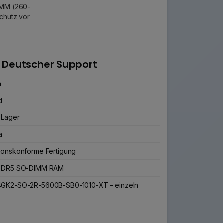
IMM (260-
chutz vor
 Deutscher Support
n
d
 Lager
a
ionskonforme Fertigung
B DDR5 SO-DIMM RAM
4GK2-SO-2R-5600B-SB0-1010-XT – einzeln