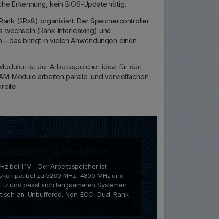
che Erkennung, kein BIOS-Update nötig.
Rank (2Rx8) organisiert: Der Speichercontroller
 wechseln (Rank-Interleaving) und
n – das bringt in vielen Anwendungen einen
 Modulen ist der Arbeitsspeicher ideal für den
AM-Module arbeiten parallel und vervielfachen
reite.
atibilität & Stabilität
z bei 1.1V – Der Arbeitsspeicher ist
skompatibel zu 5200 MHz, 4800 MHz und
Hz und passt sich langsameren Systemen
tisch an. Unbuffered, Non-ECC, Dual-Rank