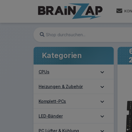
KON
Kategorien
expand_more
CPUs
expand_more
Heizungen & Zubehör
expand_more
Komplett-PCs
expand_more
LED-Bänder
expand_more
PC Lüfter & Kühlung