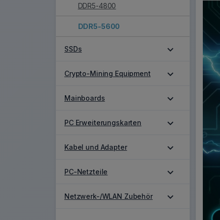
DDR5-4800
DDR5-5600
expand_more
SSDs
expand_more
Crypto-Mining Equipment
expand_more
Mainboards
expand_more
PC Erweiterungskarten
expand_more
Kabel und Adapter
expand_more
PC-Netzteile
expand_more
Netzwerk-/WLAN Zubehör