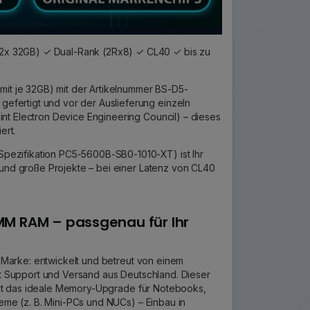
2x 32GB) ✓ Dual-Rank (2Rx8) ✓ CL40 ✓ bis zu
t je 32GB) mit der Artikelnummer BS-D5-
fertigt und vor der Auslieferung einzeln
nt Electron Device Engineering Council) – dieses
ert.
pezifikation PC5-5600B-SB0-1010-XT) ist Ihr
 und große Projekte – bei einer Latenz von CL40
M RAM – passgenau für Ihr
 Marke: entwickelt und betreut von einem
 Support und Versand aus Deutschland. Dieser
ist das ideale Memory-Upgrade für Notebooks,
me (z. B. Mini-PCs und NUCs) – Einbau in