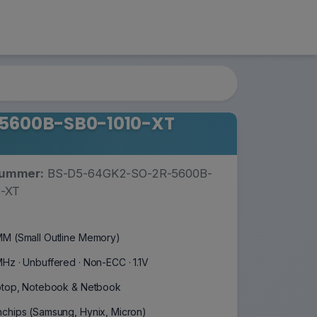
-5600B-SB0-1010-XT
nummer:
BS-D5-64GK2-SO-2R-5600B-
0-XT
M (Small Outline Memory)
Hz · Unbuffered · Non-ECC · 1.1V
ptop, Notebook & Netbook
chips (Samsung, Hynix, Micron)