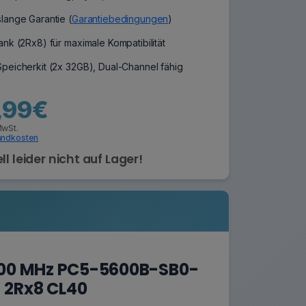
lange Garantie (
Garantiebedingungen
)
nk (2Rx8) für maximale Kompatibilität
peicherkit (2x 32GB), Dual-Channel fähig
,99€
MwSt.
andkosten
ll leider nicht auf Lager!
600 MHz PC5-5600B-SB0-
 2Rx8 CL40