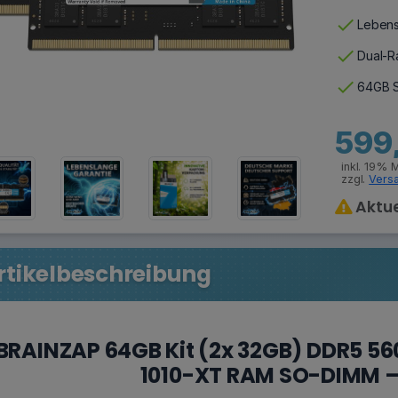
check
Lebens
check
Dual-Ra
check
64GB S
599
inkl. 19% 
zzgl.
Vers
Aktue
rtikelbeschreibung
BRAINZAP 64GB Kit (2x 32GB) DDR5 5
1010-XT RAM SO-DIMM –