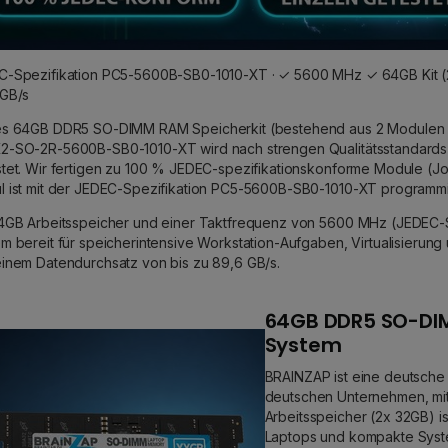
C-Spezifikation PC5-5600B-SB0-1010-XT · ✓ 5600 MHz ✓ 64GB Kit (
 GB/s
s 64GB DDR5 SO-DIMM RAM Speicherkit (bestehend aus 2 Modulen mi
-SO-2R-5600B-SB0-1010-XT wird nach strengen Qualitätsstandards ge
tet. Wir fertigen zu 100 % JEDEC-spezifikationskonforme Module (Joi
 ist mit der JEDEC-Spezifikation PC5-5600B-SB0-1010-XT programmi
4GB Arbeitsspeicher und einer Taktfrequenz von 5600 MHz (JEDEC-S
m bereit für speicherintensive Workstation-Aufgaben, Virtualisierung
inem Datendurchsatz von bis zu 89,6 GB/s.
64GB DDR5 SO-DIM
System
BRAINZAP ist eine deutsche
deutschen Unternehmen, mit
Arbeitsspeicher (2x 32GB) 
Laptops und kompakte Syste