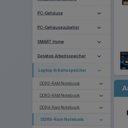
expand_more
PC-Gehäuse
expand_more
PC-Gehäusezubehör
expand_more
SMART Home
expand_more
Desktop Arbeitsspeicher
expand_more
Laptop Arbeitsspeicher
expand_more
DDR2-RAM Notebook
A
expand_more
DDR3-RAM Notebook
expand_more
DDR4-Ram Notebook
expand_more
DDR5-Ram Notebook