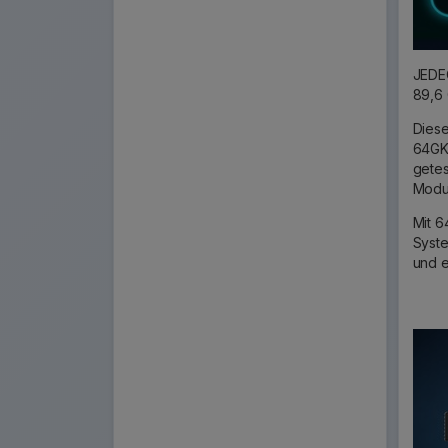
JEDE
89,6
Diese
64GK2
getes
Modul
Mit 6
Syste
und e