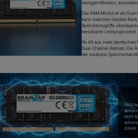
wenigen Minuten, automatis
Das RAM-Modul ist als Dual-
kann zwischen beiden Ranks
Speicherzugriffe überlappe
messbaren Leistungsvorteil.
Als Kit aus zwei identischen
Dual-Channel-Betrieb: Die R
die nutzbare Speicherbandb
Komp
5600 MH
abwärt
4400 M
automa
(2Rx8).