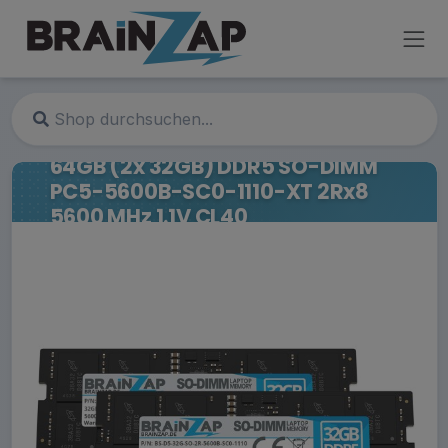
64GB (2x 32GB) DDR5 SO-DIMM
PC5-5600B-SC0-1110-XT 2Rx8
5600 MHz 1.1V CL40