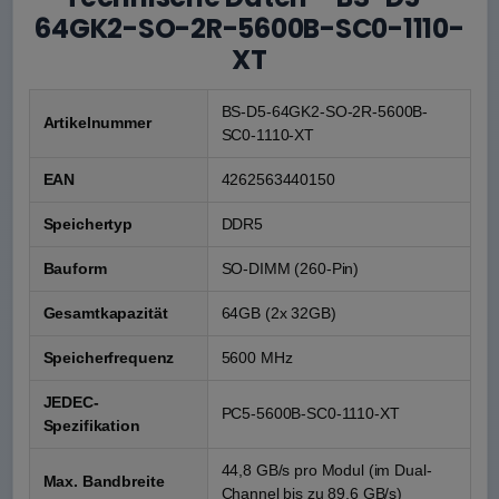
64GK2-SO-2R-5600B-SC0-1110-
XT
BS-D5-64GK2-SO-2R-5600B-
Artikelnummer
SC0-1110-XT
EAN
4262563440150
Speichertyp
DDR5
Bauform
SO-DIMM (260-Pin)
Gesamtkapazität
64GB (2x 32GB)
Speicherfrequenz
5600 MHz
JEDEC-
PC5-5600B-SC0-1110-XT
Spezifikation
44,8 GB/s pro Modul (im Dual-
Max. Bandbreite
Channel bis zu 89,6 GB/s)