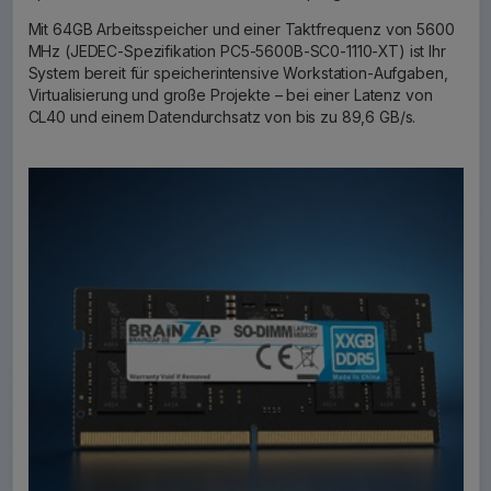
Mit 64GB Arbeitsspeicher und einer Taktfrequenz von 5600
MHz (JEDEC-Spezifikation PC5-5600B-SC0-1110-XT) ist Ihr
System bereit für speicherintensive Workstation-Aufgaben,
Virtualisierung und große Projekte – bei einer Latenz von
CL40 und einem Datendurchsatz von bis zu 89,6 GB/s.