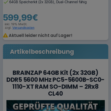
check
64GB Speicherkit (2x 32GB), Dual-Channel fähig
599,99€
inkl. 19% MwSt.
zzgl.
Versandkosten
Aktuell leider nicht auf Lager!
Artikelbeschreibung
BRAINZAP 64GB Kit (2x 32GB)
DDR5 5600 MHz PC5-5600B-SC0-
1110-XT RAM SO-DIMM – 2Rx8
CL40