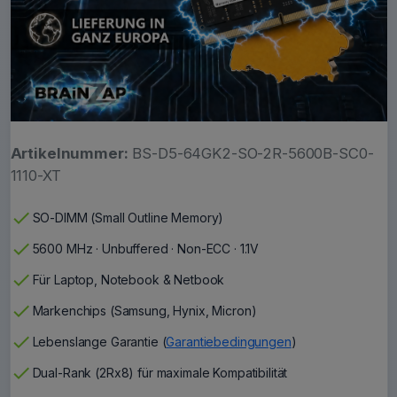
Artikelnummer:
BS-D5-64GK2-SO-2R-5600B-SC0-
1110-XT
check
SO-DIMM (Small Outline Memory)
check
5600 MHz · Unbuffered · Non-ECC · 1.1V
check
Für Laptop, Notebook & Netbook
check
Markenchips (Samsung, Hynix, Micron)
check
Lebenslange Garantie (
Garantiebedingungen
)
check
Dual-Rank (2Rx8) für maximale Kompatibilität