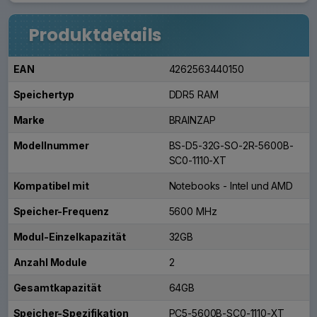
Produktdetails
EAN
4262563440150
Speichertyp
DDR5 RAM
Marke
BRAINZAP
Modellnummer
BS-D5-32G-SO-2R-5600B-
SC0-1110-XT
Kompatibel mit
Notebooks - Intel und AMD
Speicher-Frequenz
5600 MHz
Modul-Einzelkapazität
32GB
Anzahl Module
2
Gesamtkapazität
64GB
Speicher-Spezifikation
PC5-5600B-SC0-1110-XT