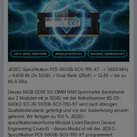
JEDEC-Spezifikation PC5-5600B-SC0-1110-XT · ✓ 5600 MHz
✓ 64GB Kit (2x 32GB) ✓ Dual-Rank (2Rx8) ✓ CL40 ✓ bis zu
89,6 GB/s
Dieses 64GB DDR5 SO-DIMM RAM Speicherkit (bestehend
aus 2 Modulen mit je 32GB) mit der Artikelnummer BS-D5-
64GK2-SO-2R-5600B-SC0-1110-XT wird nach strengen
Qualitätsstandards gefertigt und vor der Auslieferung einzeln
getestet. Wir fertigen zu 100 % JEDEC-
spezifikationskonforme Module (Joint Electron Device
Engineering Council) – dieses Modul ist mit der JEDEC-
Spezifikation PC5-5600B-SC0-1110-XT programmiert.