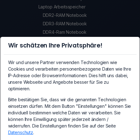
Laptop Arbeitsspeicher
DDR2-RAM Notebook
DDR3-RAM Notebook
DDR4-Ram Notebook
DDR5-Ram Notebook
Wir schätzen Ihre Privatsphäre!
SSDs
SSDs
Wir und unsere Partner verwenden Technologien wie
Crypto-Mining Equipment
Cookies und verarbeiten personenbezogene Daten wie Ihre
Crypto-Mining Equipment
IP-Adresse oder Browserinformationen. Dies hilft uns dabei,
unsere Webseite und Angebote besser für Sie zu
Mainboards
optimieren.
Mainboards
Bitte bestätigen Sie, dass wir die genannten Technologien
PCI-Express Erweiterungskarten
einsetzen dürfen. Mit dem Button "Einstellungen" können Sie
PC Erweiterungskarten
individuell bestimmen welche Daten wir verarbeiten. Sie
Kabel und Adapter
können Ihre Einwilligung später jederzeit ändern /
Kabel und Adapter
widerrufen. Die Einstellungen finden Sie auf der Seite
Datenschutz
.
PC-Netzteile