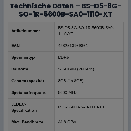
Technische Daten – BS-D5-8G-
SO-1R-5600B-SA0-1110-XT
BS-D5-8G-SO-1R-5600B-SA0-
Artikelnummer
1110-XT
EAN
4262513969861
Speichertyp
DDR5
Bauform
SO-DIMM (260-Pin)
Gesamtkapazität
8GB (1x 8GB)
Speicherfrequenz
5600 MHz
JEDEC-
PC5-5600B-SA0-1110-XT
Spezifikation
Max. Bandbreite
44,8 GB/s