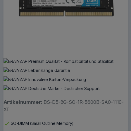
Artikelnummer:
BS-D5-8G-SO-1R-5600B-SA0-1110-
XT
check
SO-DIMM (Small Outline Memory)