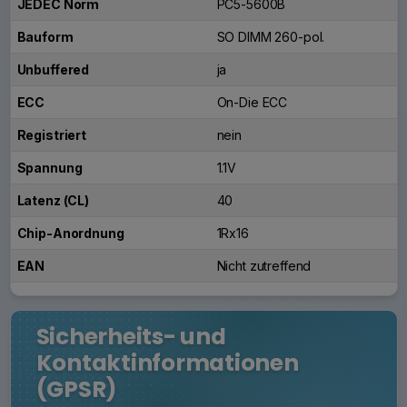
JEDEC Norm
PC5-5600B
Bauform
SO DIMM 260-pol.
Unbuffered
ja
ECC
On-Die ECC
Registriert
nein
Spannung
1.1V
Latenz (CL)
40
Chip-Anordnung
1Rx16
EAN
Nicht zutreffend
Sicherheits- und
Kontaktinformationen
(GPSR)