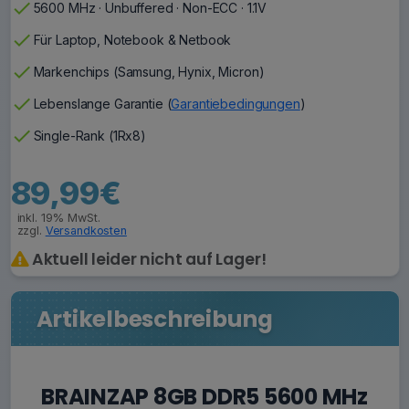
check
5600 MHz · Unbuffered · Non-ECC · 1.1V
check
Für Laptop, Notebook & Netbook
check
Markenchips (Samsung, Hynix, Micron)
check
Lebenslange Garantie (
Garantiebedingungen
)
check
Single-Rank (1Rx8)
89,99€
inkl. 19% MwSt.
zzgl.
Versandkosten
Aktuell leider nicht auf Lager!
Artikelbeschreibung
BRAINZAP 8GB DDR5 5600 MHz