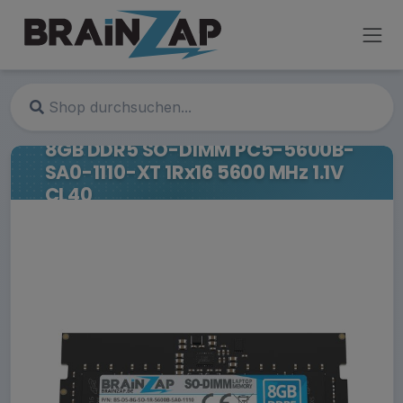
8GB DDR5 SO-DIMM PC5-5600B-
SA0-1110-XT 1Rx16 5600 MHz 1.1V
CL40