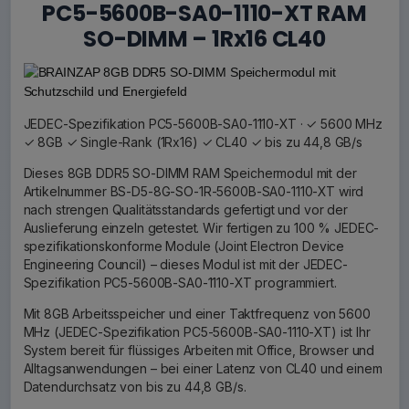
PC5-5600B-SA0-1110-XT RAM
SO-DIMM – 1Rx16 CL40
JEDEC-Spezifikation PC5-5600B-SA0-1110-XT · ✓ 5600 MHz
✓ 8GB ✓ Single-Rank (1Rx16) ✓ CL40 ✓ bis zu 44,8 GB/s
Dieses 8GB DDR5 SO-DIMM RAM Speichermodul mit der
Artikelnummer BS-D5-8G-SO-1R-5600B-SA0-1110-XT wird
nach strengen Qualitätsstandards gefertigt und vor der
Auslieferung einzeln getestet. Wir fertigen zu 100 % JEDEC-
spezifikationskonforme Module (Joint Electron Device
Engineering Council) – dieses Modul ist mit der JEDEC-
Spezifikation PC5-5600B-SA0-1110-XT programmiert.
Mit 8GB Arbeitsspeicher und einer Taktfrequenz von 5600
MHz (JEDEC-Spezifikation PC5-5600B-SA0-1110-XT) ist Ihr
System bereit für flüssiges Arbeiten mit Office, Browser und
Alltagsanwendungen – bei einer Latenz von CL40 und einem
Datendurchsatz von bis zu 44,8 GB/s.