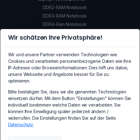
DDR2-RAM Notebook
DDR3-RAM Notebook
DDR4-Ram Notebook
DDR5-Ram Notebook
Wir schätzen Ihre Privatsphäre!
SSDs
SSDs
Wir und unsere Partner verwenden Technologien wie
Crypto-Mining Equipment
Cookies und verarbeiten personenbezogene Daten wie Ihre
Crypto-Mining Equipment
IP-Adresse oder Browserinformationen. Dies hilft uns dabei,
unsere Webseite und Angebote besser für Sie zu
Mainboards
optimieren.
Mainboards
PCI-Express Erweiterungskarten
Bitte bestätigen Sie, dass wir die genannten Technologien
einsetzen dürfen. Mit dem Button "Einstellungen" können Sie
PC Erweiterungskarten
individuell bestimmen welche Daten wir verarbeiten. Sie
Kabel und Adapter
können Ihre Einwilligung später jederzeit ändern /
Kabel und Adapter
widerrufen. Die Einstellungen finden Sie auf der Seite
Datenschutz
.
PC-Netzteile
PC-Netzteile