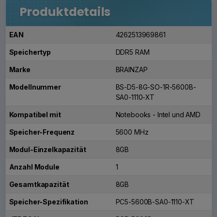
Produktdetails
EAN
4262513969861
Speichertyp
DDR5 RAM
Marke
BRAINZAP
Modellnummer
BS-D5-8G-SO-1R-5600B-
SA0-1110-XT
Kompatibel mit
Notebooks - Intel und AMD
Speicher-Frequenz
5600 MHz
Modul-Einzelkapazität
8GB
Anzahl Module
1
Gesamtkapazität
8GB
Speicher-Spezifikation
PC5-5600B-SA0-1110-XT